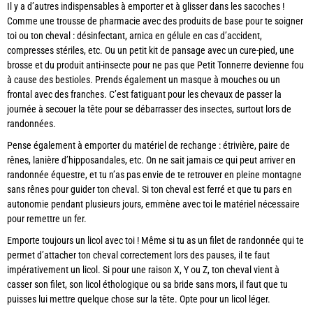
Il y a d’autres indispensables à emporter et à glisser dans les sacoches !
Comme une trousse de pharmacie avec des produits de base pour te soigner
toi ou ton cheval : désinfectant, arnica en gélule en cas d’accident,
compresses stériles, etc. Ou un petit kit de pansage avec un cure-pied, une
brosse et du produit anti-insecte pour ne pas que Petit Tonnerre devienne fou
à cause des bestioles. Prends également un masque à mouches ou un
frontal avec des franches. C’est fatiguant pour les chevaux de passer la
journée à secouer la tête pour se débarrasser des insectes, surtout lors de
randonnées.
Pense également à emporter du matériel de rechange : étrivière, paire de
rênes, lanière d’hipposandales, etc. On ne sait jamais ce qui peut arriver en
randonnée équestre, et tu n’as pas envie de te retrouver en pleine montagne
sans rênes pour guider ton cheval. Si ton cheval est ferré et que tu pars en
autonomie pendant plusieurs jours, emmène avec toi le matériel nécessaire
pour remettre un fer.
Emporte toujours un licol avec toi ! Même si tu as un filet de randonnée qui te
permet d’attacher ton cheval correctement lors des pauses, il te faut
impérativement un licol. Si pour une raison X, Y ou Z, ton cheval vient à
casser son filet, son licol éthologique ou sa bride sans mors, il faut que tu
puisses lui mettre quelque chose sur la tête. Opte pour un licol léger.