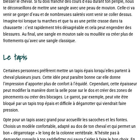
blesser le cheval. Si tu dois franchir des cours d’eau durant ton périple, nous
te déconseillons de mettre une sangle avec une peau de mouton. Celle-ci va
venir se gorger d’eau et de nombreuses saletés vont venir se coller dessus.
Imagine-toi lorsque tu marches et que tu as une petite crasse dans ta
chaussette : c’est rapidement très désagréable et cela peut engendrer des
blessures. Au final, une sangle en mouton sale ou mouillée va créer plus de
frottements qu’avec une sangle classique.
Le tapis
Certaines personnes préfèrent mettre un tapis épais lorsqu’elles partent à
cheval plusieurs jours. Cette idée peut paraître bonne car elle donne
l’impression d’apporter plus de confort à l’équidé. Cependant, cette épaisseur
peut modifier la manière dont la selle pose sur le dos et créer des zones de
pincements ou créer des blocages. Le garrot, par exemple, peut vite être
bloqué par un tapis trop épais et difficile à dégarrotter qui viendrait faire
pression.
Opte pour un tapis assez grand pour accueillir les sacoches et les fontes.
Choisis un modèle confortable, adapté au dos de ton cheval et qui permet un
bon « dégarrotage » le long de la colonne vertébrale. N’hésite pas à
demander conseils à ton saddlefitter qui saura t’aider à faire le bon choix. En