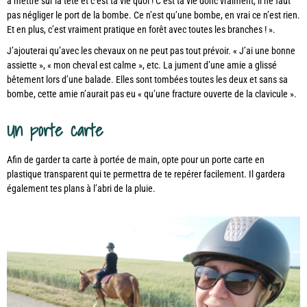
à mettre sur la tête et c’est ta vie quoi ! C’est ta vie donc vraiment, il ne faut
pas négliger le port de la bombe. Ce n’est qu’une bombe, en vrai ce n’est rien.
Et en plus, c’est vraiment pratique en forêt avec toutes les branches ! ».
J’ajouterai qu’avec les chevaux on ne peut pas tout prévoir. « J’ai une bonne
assiette », « mon cheval est calme », etc. La jument d’une amie a glissé
bêtement lors d’une balade. Elles sont tombées toutes les deux et sans sa
bombe, cette amie n’aurait pas eu « qu’une fracture ouverte de la clavicule ».
Un porte carte
Afin de garder ta carte à portée de main, opte pour un porte carte en
plastique transparent qui te permettra de te repérer facilement. Il gardera
également tes plans à l’abri de la pluie.