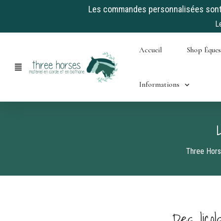
Les commandes personnalisées sont a
L
Skip
Accueil
Shop Éque
to
content
Informations
Three Hor
Des lico