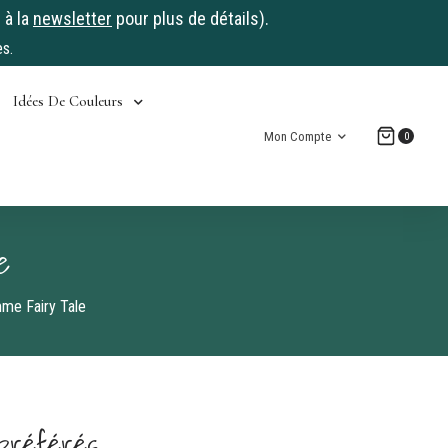
 à la
newsletter
pour plus de détails).
s.
Idées De Couleurs
Mon Compte
0
e
mme Fairy Tale
 préférés