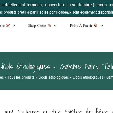
ctuellement fermées, réouverture en septembre (inscris-toi
es
produits prêts-à-partir
et les
bons-cadeaux
sont également disponible
stre
Shop Canin
Prêts À Partir
Licols éthologiques - Gamme Fairy Tal
ses
»
Tous les produits
»
Licols éthologiques
»
Licols éthologiques - Ga
ls aux couleurs de tes contes de fées