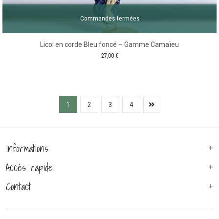
Commandes fermées
Licol en corde Bleu foncé – Gamme Camaïeu
27,00
€
1
2
3
4
Informations
Accès rapide
Contact