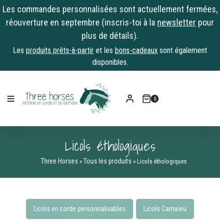
Les commandes personnalisées sont actuellement fermées,
réouverture en septembre (inscris-toi à la
newsletter
pour
plus de détails).
Les
produits prêts-à-partir
et les
bons-cadeaux
sont également
disponibles.
Skip
to
0
content
Licols éthologiques
Three Horses
Tous les produits
»
»
Licols éthologiques
Licols en corde personnalisables​
Licols Camaïeu