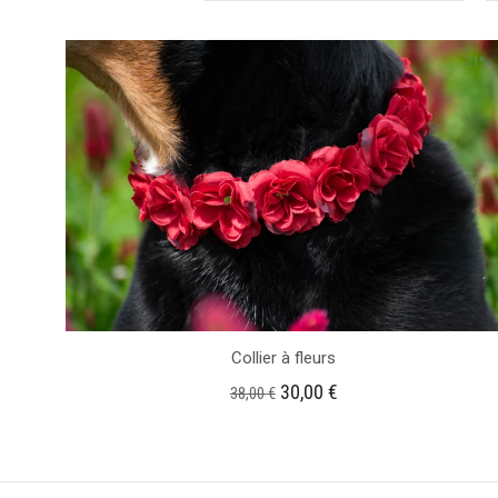
-21%
Collier à fleurs
Le
Le
30,00
€
38,00
€
prix
prix
initial
actuel
était :
est :