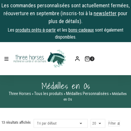
Les commandes personnalisées sont actuellement fermées,
réouverture en septembre (inscris-toi à la
newsletter
pour
plus de détails).
Les
produits prêts-à-partir
et les
bons-cadeaux
sont également
disponibles.
Skip
to
0
content
Médailles en Os
Three Horses
Tous les produits
Médailles Personnalisées
»
»
»
Médailles
en Os
13 résultats affichés
Filter