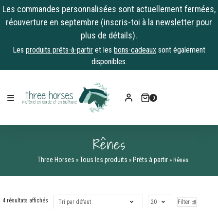
Les commandes personnalisées sont actuellement fermées,
réouverture en septembre (inscris-toi à la
newsletter
pour
plus de détails).
Les
produits prêts-à-partir
et les
bons-cadeaux
sont également
disponibles.
Skip
to
0
content
Rênes
Three Horses
Tous les produits
Prêts à partir
»
»
»
Rênes
4 résultats affichés
Filter