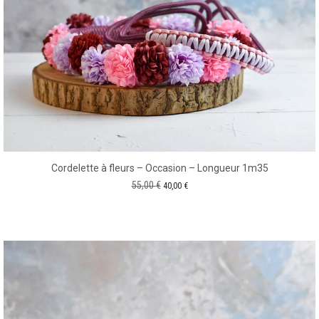
Cordelette à fleurs – Occasion – Longueur 1m35
Le
Le
55,00
€
40,00
€
prix
prix
initial
actuel
était :
est :
55,00 €.
40,00 €.