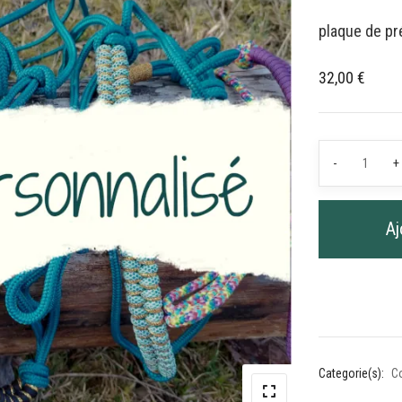
plaque de pr
32,00
€
quantit
-
+
de
Comma
Spécia
Aj
3
Categorie(s):
C