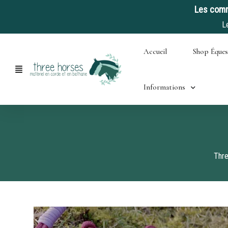
Les comm
L
Skip
Accueil
Shop Éque
to
content
Informations
Thr