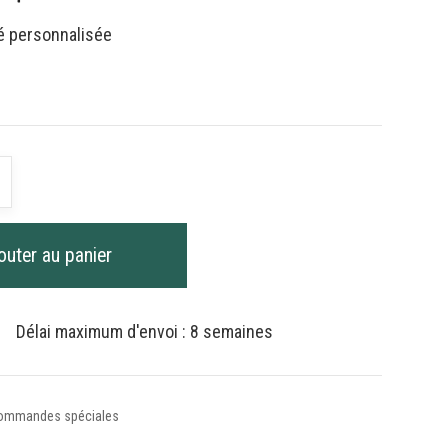
é personnalisée
é
nde
le
outer au panier
Délai maximum d'envoi : 8 semaines
ommandes spéciales