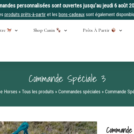
andes personnalisées sont ouvertes jusqu'au jeudi 6 août 2
es
produits prêts-à-partir
et les
bons-cadeaux
sont également disponible
stre
Shop Canin
Prêts À Partir
Commande Spéciale 3
ee Horses
»
Tous les produits
»
Commandes spéciales
»
Commande Spéc
Commande 