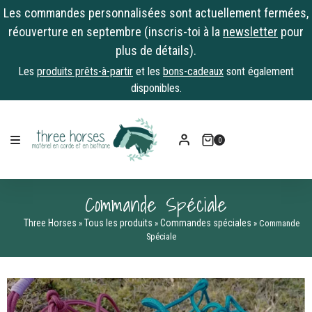
Les commandes personnalisées sont actuellement fermées,
réouverture en septembre (inscris-toi à la
newsletter
pour
plus de détails).
Les
produits prêts-à-partir
et les
bons-cadeaux
sont également
disponibles.
Skip
to
0
content
Commande Spéciale
Three Horses
Tous les produits
Commandes spéciales
»
»
»
Commande
Spéciale