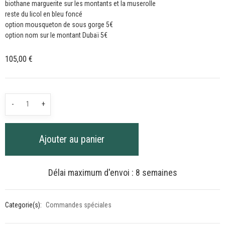
biothane marguerite sur les montants et la muserolle
reste du licol en bleu foncé
option mousqueton de sous gorge 5€
option nom sur le montant Dubaï 5€
105,00
€
quantité
-
+
de
Commande
Ajouter au panier
Spéciale
Délai maximum d'envoi : 8 semaines
Categorie(s):
Commandes spéciales