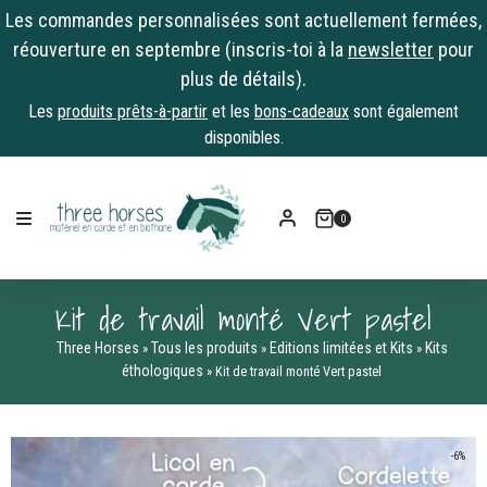
Les commandes personnalisées sont actuellement fermées,
réouverture en septembre (inscris-toi à la
newsletter
pour
plus de détails).
Les
produits prêts-à-partir
et les
bons-cadeaux
sont également
disponibles.
Skip
to
0
content
Kit de travail monté Vert pastel
Three Horses
Tous les produits
Editions limitées et Kits
Kits
»
»
»
éthologiques
»
Kit de travail monté Vert pastel
-6%