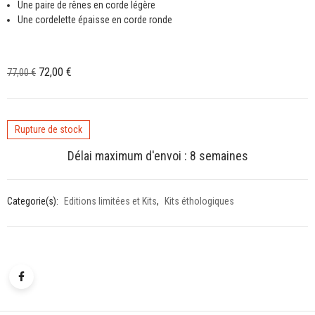
Une paire de rênes en corde légère
Une cordelette épaisse en corde ronde
Le
Le
72,00
€
77,00
€
prix
prix
initial
actuel
était :
est :
Rupture de stock
77,00 €.
72,00 €.
Délai maximum d'envoi : 8 semaines
Categorie(s):
Editions limitées et Kits
,
Kits éthologiques