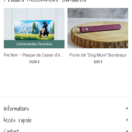
Orange
4
couleurs
au
choix
Commandes fermées
Pie Noir – Plaque de Casier d’équitation
Porte clé “Dog Mum” Bordeaux
20,00
€
8,00
€
Informations
Accès rapide
Contact