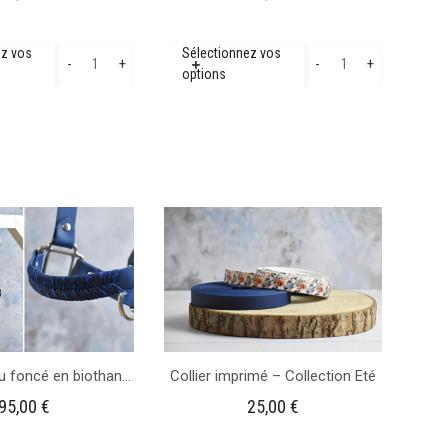
quantité
quantité
ez vos
Sélectionnez vos
-
+
-
+
options
de
de
Blanc
Isabelle
-
-
Plaque
Plaque
de
de
Casier
Casier
d'équitation
d'équitation
Licol plat Bleu foncé en biothane – Gamme Camaïeu
Collier imprimé – Collection Eté
95,00
€
25,00
€