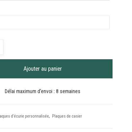
é
agne
Ajouter au panier
Délai maximum d'envoi : 8 semaines
ation
aques d'écurie personnalisée
,
Plaques de casier