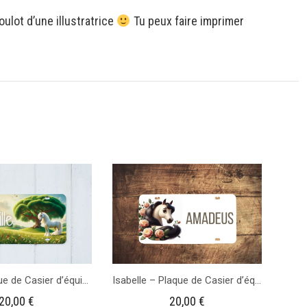
ulot d’une illustratrice
Tu peux faire imprimer
Sé
op
Blanc – Plaque de Casier d’équitation
Isabelle – Plaque de Casier d’équitation
20,00
€
20,00
€