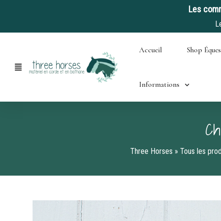
Les comm
L
Skip
Accueil
Shop Éque
to
content
Informations
Ch
Three Horses
»
Tous les prod