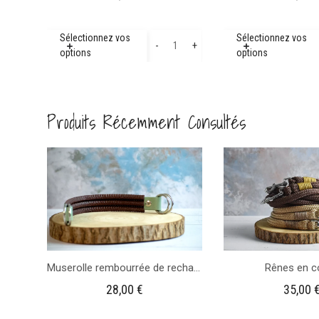
quantité
Sélectionnez vos
Sélectionnez vos
-
+
options
options
de
Alezan
crins
Produits Récemment Consultés
lavés
-
Plaque
de
Casier
d'équitation
Muserolle rembourrée de rechange pour sidepull
Rênes en c
28,00
€
35,00