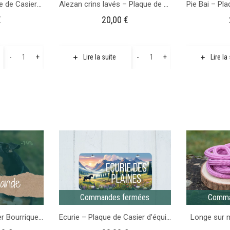
Champagne – Plaque de Casier d’équitation
Alezan crins lavés – Plaque de Casier d’équitation
€
20,00
€
quantité
quantité
-
+
-
+
Lire la suite
Lire la
de
de
Champagne
Alezan
-
crins
Plaque
lavés
de
-
Casier
Plaque
-19%
d'équitation
de
Casier
d'équitation
Commandes fermées
Comma
Précommande Collier Bourriquet – Gamme Fairy Tale
Ecurie – Plaque de Casier d’équitation
Longe sur m