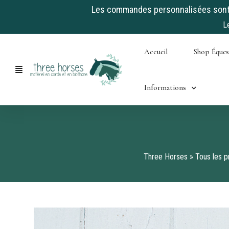
Les commandes personnalisées sont a
L
Skip
Accueil
Shop Éque
to
content
Informations
Three Horses
»
Tous les p