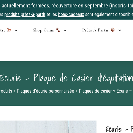
ctuellement fermées, réouverture en septembre (inscris-toi
es
produits prêts-à-partir
et les
bons-cadeaux
sont également disponible
stre
Shop Canin
Prêts À Partir
Ecurie – Plaque de Casier d’équitatio
roduits
»
Plaques d'écurie personnalisée
»
Plaques de casier
»
Ecurie –
Ecurie – P