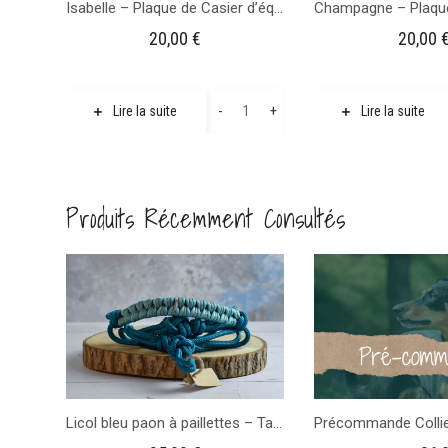
Isabelle – Plaque de Casier d’équitation
20,00
€
20,00
quantité
-
+
Lire la suite
Lire la suite
de
Isabelle
-
Produits Récemment Consultés
Plaque
de
Casier
d'équitation
Licol bleu paon à paillettes – Taille Shetland