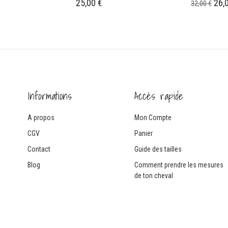
Le
25,00
€
26,
32,00
€
prix
initi
étai
32,0
Informations
Accès rapide
A propos
Mon Compte
CGV
Panier
Contact
Guide des tailles
Blog
Comment prendre les mesures
de ton cheval