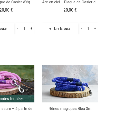
Pie Bai – Plaque de Casier d’équitation
Arc en ciel – Plaque de Casier d’écurie
20,00
€
20,00
€
quantité
quantité
-
+
-
+
 suite
Lire la suite
de
de
Pie
Arc
Bai
en
-
ciel
Plaque
-
de
Plaque
Casier
de
d'équitation
Casier
d'écurie
ndes fermées
esure – à partir de
Rênes magiques Bleu 3m