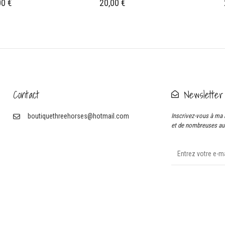
Le
00
€
20,00
€
prix
al
actuel
t :
est :
0 €.
26,00 €.
Contact
Newsletter
boutiquethreehorses@hotmail.com
Inscrivez-vous à ma 
et de nombreuses aut