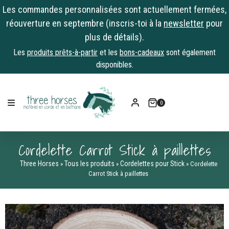
Les commandes personnalisées sont actuellement fermées,
réouverture en septembre (inscris-toi à la
newsletter
pour
plus de détails).
Les
produits prêts-à-partir
et les
bons-cadeaux
sont également
disponibles.
Skip
to
0
content
Cordelette Carrot Stick à paillettes
Three Horses
Tous les produits
Cordelettes pour Stick
»
»
»
Cordelette
Carrot Stick à paillettes