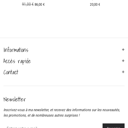
Le
Le
91,00
€
20,00
€
86,00
€
prix
prix
initial
actuel
était :
est :
91,00 €.
86,00 €.
Informations
Accès rapide
Contact
Newsletter
Inscrivez-vous à ma newsletter, et recevez des informations sur les nouveautés,
les promotions, et de nombreuses autres surprises !