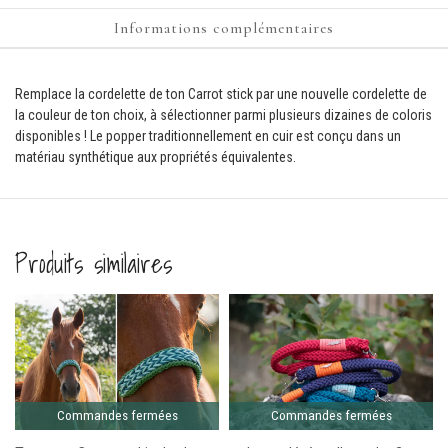
Informations complémentaires
Remplace la cordelette de ton Carrot stick par une nouvelle cordelette de
la couleur de ton choix, à sélectionner parmi plusieurs dizaines de coloris
disponibles ! Le popper traditionnellement en cuir est conçu dans un
matériau synthétique aux propriétés équivalentes.
Produits similaires
Comma
ferm
Commandes fermées
Commandes fermées