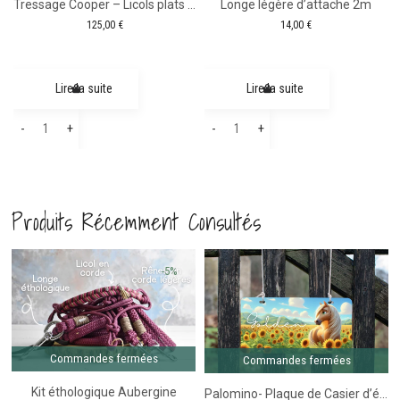
Tressage Cooper – Licols plats – Gamme trait
Longe légère d’attache 2m
125,00
€
14,00
€
Lire la suite
Lire la suite
quantité
quantité
-
+
-
+
de
de
Tressage
Longe
Cooper
légère
Produits Récemment Consultés
-
d'attache
Licols
2m
plats
– Collection Eté
-5%
-
Gamme
trait
Commandes fermées
Commandes fermées
Kit éthologique Aubergine
Palomino- Plaque de Casier d’équitation