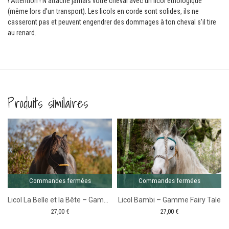
! Attention ! N’attache jamais votre cheval avec un licol éthologique
(même lors d’un transport). Les licols en corde sont solides, ils ne
casseront pas et peuvent engendrer des dommages à ton cheval s’il tire
au renard.
Produits similaires
Comma
ferm
Commandes fermées
Commandes fermées
Licol La Belle et la Bête – Gamme Fairy Tale
Licol Bambi – Gamme Fairy Tale
27,00
€
27,00
€