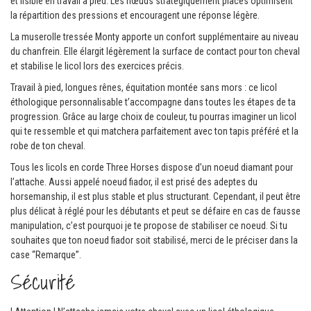
et lisible en travail à pied. Les nœuds stratégiquement placés optimisent
la répartition des pressions et encouragent une réponse légère.
La muserolle tressée Monty apporte un confort supplémentaire au niveau
du chanfrein. Elle élargit légèrement la surface de contact pour ton cheval
et stabilise le licol lors des exercices précis.
Travail à pied, longues rênes, équitation montée sans mors : ce licol
éthologique personnalisable t’accompagne dans toutes les étapes de ta
progression. Grâce au large choix de couleur, tu pourras imaginer un licol
qui te ressemble et qui matchera parfaitement avec ton tapis préféré et la
robe de ton cheval.
Tous les licols en corde Three Horses dispose d’un noeud diamant pour
l’attache. Aussi appelé noeud fiador, il est prisé des adeptes du
horsemanship, il est plus stable et plus structurant. Cependant, il peut être
plus délicat à réglé pour les débutants et peut se défaire en cas de fausse
manipulation, c’est pourquoi je te propose de stabiliser ce noeud. Si tu
souhaites que ton noeud fiador soit stabilisé, merci de le préciser dans la
case “Remarque”.
Sécurité