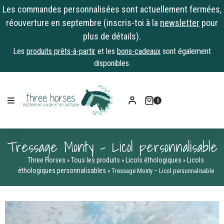
Les commandes personnalisées sont actuellement fermées,
réouverture en septembre (inscris-toi à la
newsletter
pour
plus de détails).
Les
produits prêts-à-partir
et les
bons-cadeaux
sont également
disponibles.
Skip
to
0
content
Tressage Monty – Licol personnalisable
Three Horses
Tous les produits
Licols éthologiques
Licols
»
»
»
éthologiques personnalisables
»
Tressage Monty – Licol personnalisable