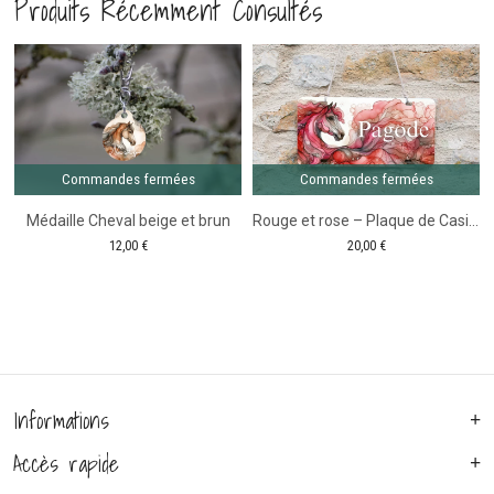
Produits Récemment Consultés
biothane
en
avec
biothane
sous
gorge
Commandes fermées
Commandes fermées
Médaille Cheval beige et brun
Rouge et rose – Plaque de Casier d’écurie
12,00
€
20,00
€
Informations
Accès rapide