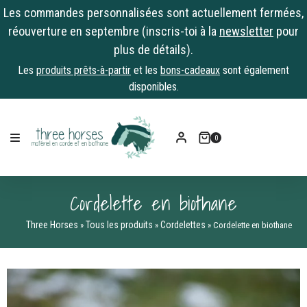
Les commandes personnalisées sont actuellement fermées,
réouverture en septembre (inscris-toi à la
newsletter
pour
plus de détails).
Les
produits prêts-à-partir
et les
bons-cadeaux
sont également
disponibles.
Skip
to
0
content
Cordelette en biothane
Three Horses
Tous les produits
Cordelettes
»
»
»
Cordelette en biothane