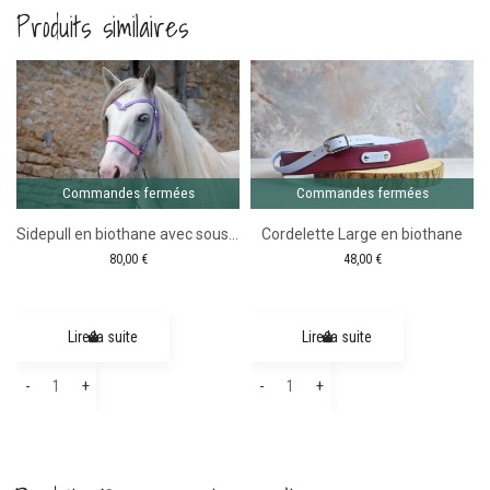
Produits similaires
Comma
ferm
c Paillettes
Commandes fermées
Commandes fermées
Sidepull en biothane avec sous gorge
Cordelette Large en biothane
80,00
€
48,00
€
Lire la suite
Lire la suite
quantité
quantité
-
+
-
+
de
de
Sidepull
Cordelette
en
Large