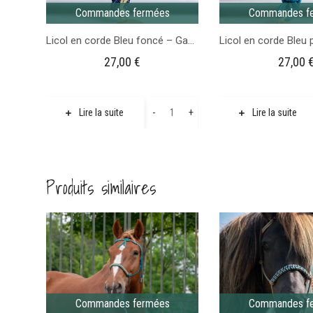
Commandes fermées
Commandes f
Licol en corde Bleu foncé – Gamme Camaïeu
27,00
€
27,00
quantité
-
+
Lire la suite
Lire la suite
de
Licol
en
Produits similaires
corde
Bleu
foncé
-
Gamme
Camaïeu
Commandes fermées
Commandes f