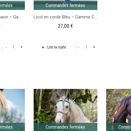
ermées
Commandes fermées
Licol en corde Bleu paon – Gamme Camaïeu
Licol en corde Bleu – Gamme Camaïeu
€
27,00
€
quantité
quantité
-
+
-
+
Lire la suite
de
de
Licol
Licol
en
en
corde
corde
Bleu
Bleu
paon
-
-
Gamme
Gamme
Camaïeu
Camaïeu
ermées
Commandes fermées
Comma