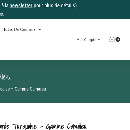
 à la
newsletter
pour plus de détails).
s.
Idées De Couleurs
Mon Compte
0
ïeu
rquoise – Gamme Camaïeu
corde Turquoise – Gamme Camaïeu