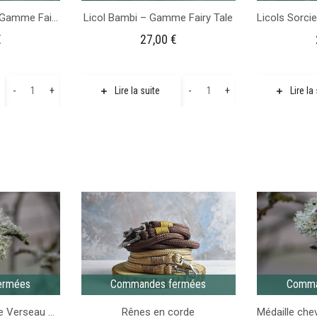
Licol Pocahontas – Gamme Fairy Tale
Licol Bambi – Gamme Fairy Tale
€
27,00
€
quantité
quantité
-
+
-
+
Lire la suite
Lire la
de
de
Licol
Licol
Pocahontas
Bambi
-
-
Gamme
Gamme
Fairy
Fairy
Tale
Tale
ermées
Commandes fermées
Comma
Médaille astrologique Verseau pour chien et chevaux
Rênes en corde