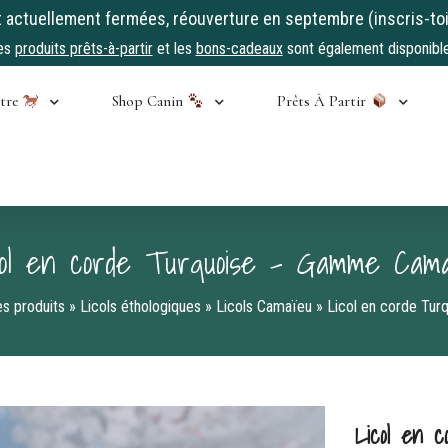
ctuellement fermées, réouverture en septembre (inscris-toi
es
produits prêts-à-partir
et les
bons-cadeaux
sont également disponible
stre
Shop Canin
Prêts À Partir
col en corde Turquoise – Gamme Cama
es produits
»
Licols éthologiques
»
Licols Camaïeu
»
Licol en corde Tu
Licol en 