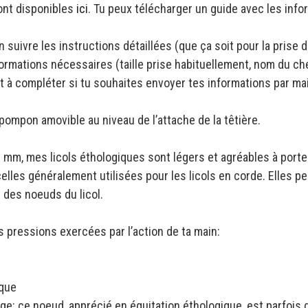
ont disponibles
ici
. Tu peux télécharger un guide avec les inf
 suivre les instructions détaillées (que ça soit pour la prise
nformations nécessaires (taille prise habituellement, nom du ch
t à compléter si tu souhaites envoyer tes informations par mai
pompon amovible au niveau de l’attache de la têtière.
mm, mes licols éthologiques sont légers et agréables à porter
lles généralement utilisées pour les licols en corde. Elles pe
 des noeuds du licol.
es pressions exercées par l’action de ta main:
ique
e: ce noeud, apprécié en équitation éthologique, est parfois dif