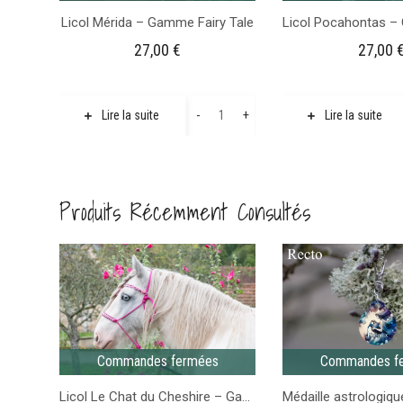
Licol Mérida – Gamme Fairy Tale
27,00
€
27,00
quantité
-
+
Lire la suite
Lire la suite
de
Licol
Mérida
Produits Récemment Consultés
-
Gamme
Fairy
Tale
Commandes fermées
Commandes f
Licol Le Chat du Cheshire – Gamme Fairy Tale