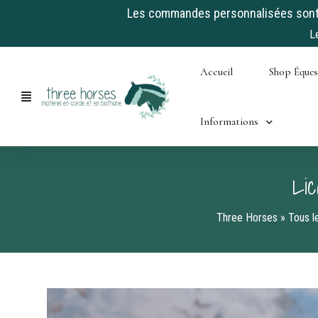
Les commandes personnalisées sont a
L
Skip
Accueil
Shop Éque
to
content
Informations
Li
Three Horses
»
Tous l