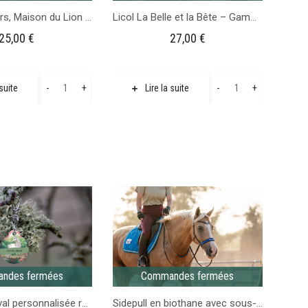
Licols Sorciers, Maison du Lion – Gamme Fairy Tale
Licol La Belle et la Bête – Gamme Fairy Tale
25,00
€
27,00
€
quantité
quantité
-
+
-
+
 suite
Lire la suite
de
de
Licols
Licol
Sorciers,
La
Maison
Belle
du
et
Lion
la
-
Bête
Gamme
-
Fairy
Gamme
Tale
Fairy
ndes fermées
Commandes fermées
Tale
Médaille cheval personnalisée ronde Dessin de cheval
Sidepull en biothane avec sous-ganache