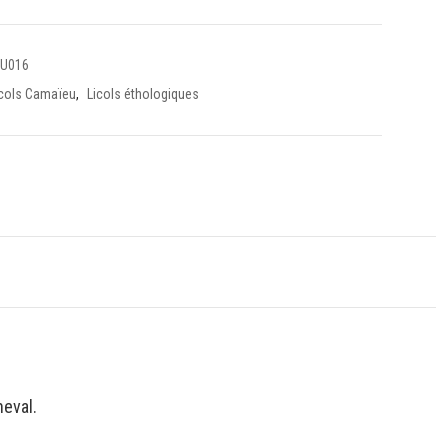
U016
icols Camaïeu
,
Licols éthologiques
heval.