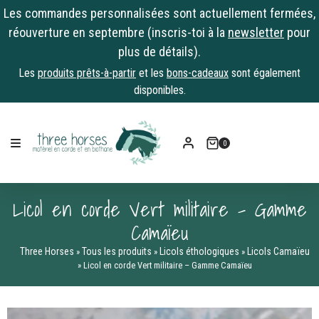
Les commandes personnalisées sont actuellement fermées,
réouverture en septembre (inscris-toi à la
newsletter
pour
plus de détails).
Les
produits prêts-à-partir
et les
bons-cadeaux
sont également
disponibles.
Skip
to
0
content
Licol en corde Vert militaire – Gamme
Camaïeu
Three Horses
Tous les produits
Licols éthologiques
Licols Camaïeu
»
»
»
»
Licol en corde Vert militaire – Gamme Camaïeu