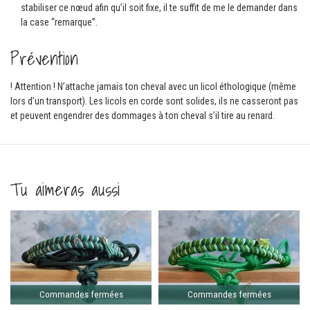
stabiliser ce nœud afin qu’il soit fixe, il te suffit de me le demander dans
la case “remarque”.
Prévention
! Attention ! N’attache jamais ton cheval avec un licol éthologique (même
lors d’un transport). Les licols en corde sont solides, ils ne casseront pas
et peuvent engendrer des dommages à ton cheval s’il tire au renard.
Tu aimeras aussi
Comma
ferm
Commandes fermées
Commandes fermées