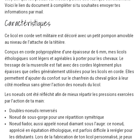
Voici le lien du document à compléter si tu souhaites envoyer tes
informations par mail.
Caractéristiques
Ce licol en corde vert militaire est décoré avec un petit pompon amovible
au niveau de l’attache de la têtière.
Conçus en corde polypropylène d’une épaisseur de 6 mm, mes licols
éthologiques sont légers et agréables à porter pour les chevaux. Le
tressage de la muserolle est fait avec des cordes légèrement plus
épaisses que celles généralement utilisées pour les licols en corde. Elles
permettent d’ajouter du confort sur le chanfrein du cheval grâce à leur
côté moelleux sans gêner l’action des noeuds du licol.
Les noeuds ont été réfléchit afin de mieux répartir les pressions exercées
par l’action de ta main:
Doubles-noeuds renversés
Noeud de sous-gorge pour une répartition symétrique
Noeud fiador, aussi appelé noeud diamant sous l’auge: ce noeud,
apprécié en équitation éthologique, est parfois difficile à rerégler pour
les débutants. Lors de la fabrication de ton licol personnalisé, je peux