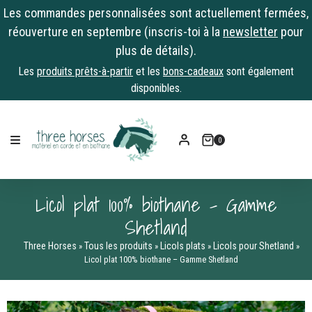
Les commandes personnalisées sont actuellement fermées,
réouverture en septembre (inscris-toi à la
newsletter
pour
plus de détails).
Les
produits prêts-à-partir
et les
bons-cadeaux
sont également
disponibles.
Skip
to
0
content
Licol plat 100% biothane – Gamme
Shetland
Three Horses
Tous les produits
Licols plats
Licols pour Shetland
»
»
»
»
Licol plat 100% biothane – Gamme Shetland