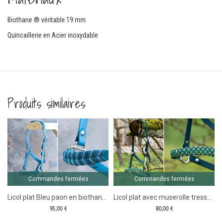
Biothane ® véritable 19 mm
Quincaillerie en Acier inoxydable
Produits similaires
Comma
ferm
maïeu
Commandes fermées
Commandes fermées
Licol plat Bleu paon en biothane – Gamme Camaïeu
Licol plat avec muserolle tressée – Gamme Shetland
95,00
€
80,00
€