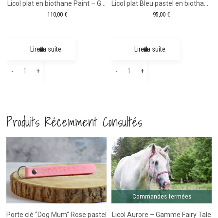
Licol plat en biothane Paint – Gamme trait
Licol plat Bleu pastel en biothane – Gamme Camaïeu
110,00
€
95,00
€
Lire la suite
Lire la suite
quantité
quantité
-
+
-
+
de
de
Licol
Licol
plat
plat
Produits Récemment Consultés
en
Bleu
biothane
pastel
Paint
en
le Shetland
-19%
-
biothane
Gamme
-
trait
Gamme
Camaïeu
Commandes fermées
Porte clé “Dog Mum” Rose pastel
Licol Aurore – Gamme Fairy Tale