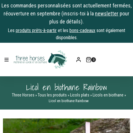
Les commandes personnalisées sont actuellement fermées,
réouverture en septembre (inscris-toi à la
newsletter
pour
plus de détails).
Les
produits prêts-à-partir
et les
bons-cadeaux
sont également
disponibles.
Skip
to
0
content
Licol en biothane Rainbow
Three Horses
Tous les produits
Licols plats
Licols en biothane
»
»
»
»
Licol en biothane Rainbow