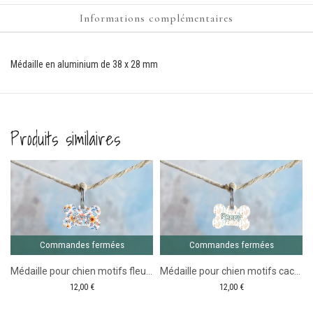
Informations complémentaires
Médaille en aluminium de 38 x 28 mm
Produits similaires
Comma
ferm
chien motif plumes
Commandes fermées
Commandes fermées
Médaille pour chien motifs fleurs
Médaille pour chien motifs cactus
12,00
€
12,00
€