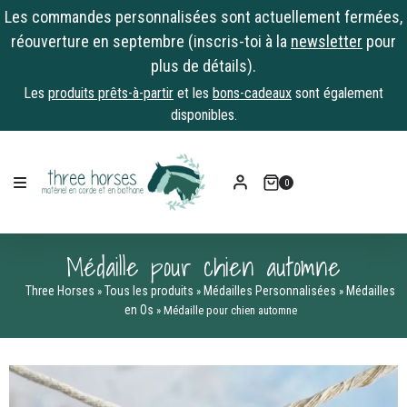
Les commandes personnalisées sont actuellement fermées,
réouverture en septembre (inscris-toi à la
newsletter
pour
plus de détails).
Les
produits prêts-à-partir
et les
bons-cadeaux
sont également
disponibles.
Skip
to
0
content
Médaille pour chien automne
Three Horses
Tous les produits
Médailles Personnalisées
Médailles
»
»
»
en Os
»
Médaille pour chien automne