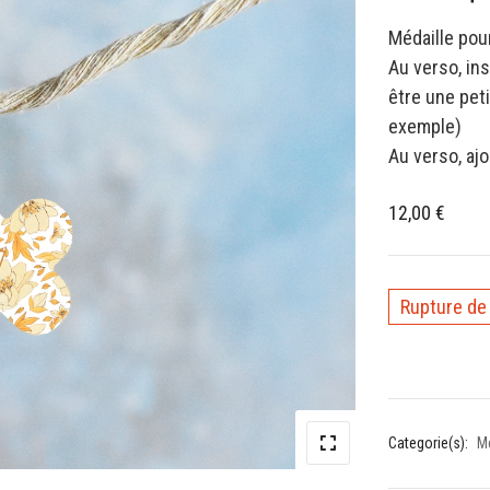
Médaille pou
Au verso, in
être une peti
exemple)
Au verso, aj
12,00
€
Rupture de
Categorie(s):
Mé