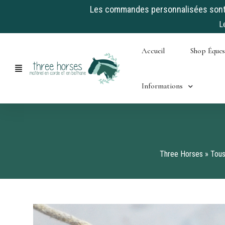
Les commandes personnalisées sont a
L
Skip
Accueil
Shop Éque
to
content
Informations
Three Horses
»
Tous