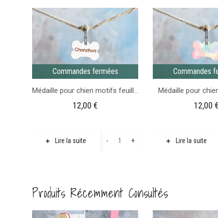
Commandes fermées
Commandes f
Médaille pour chien motifs feuilles
Médaille pour chien
12,00
€
12,00
quantité
-
+
Lire la suite
Lire la suite
de
Médaille
pour
Produits Récemment Consultés
chien
motifs
feuilles