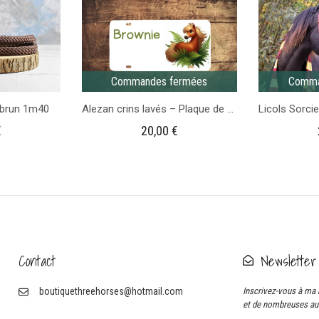
ciel
Commandes fermées
Comma
 brun 1m40
Alezan crins lavés – Plaque de Casier d’équitation
€
20,00
€
Contact
Newsletter
boutiquethreehorses@hotmail.com
Inscrivez-vous à ma 
et de nombreuses aut