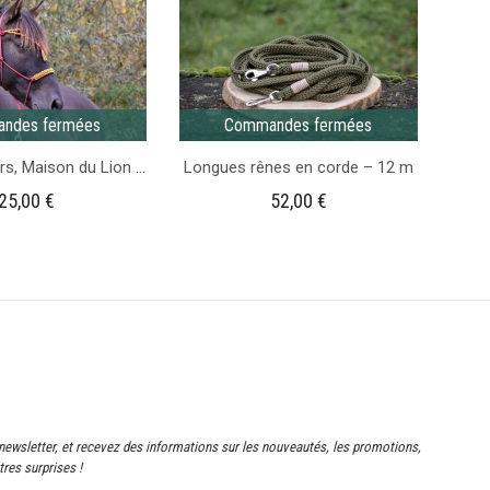
coeurs
ndes fermées
Commandes fermées
Licols Sorciers, Maison du Lion – Gamme Fairy Tale
Longues rênes en corde – 12 m
25,00
€
52,00
€
newsletter, et recevez des informations sur les nouveautés, les promotions,
res surprises !