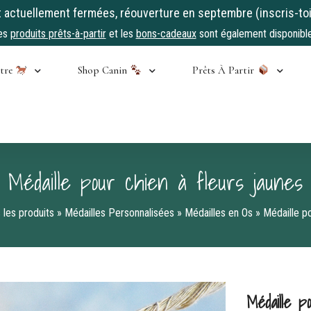
ctuellement fermées, réouverture en septembre (inscris-toi
es
produits prêts-à-partir
et les
bons-cadeaux
sont également disponible
stre
Shop Canin
Prêts À Partir
Médaille pour chien à fleurs jaunes
 les produits
»
Médailles Personnalisées
»
Médailles en Os
»
Médaille po
Médaille p