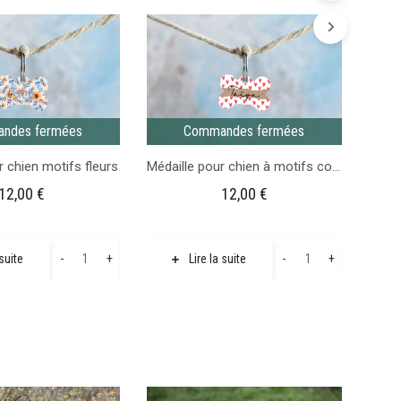
Commande
fermées
Médai
ndes fermées
Commandes fermées
r chien motifs fleurs
Médaille pour chien à motifs coeurs
12,00
€
12,00
€
quantité
quantité
-
+
-
+
 suite
Lire la suite
de
de
Médaille
Médaille
pour
pour
chien
chien
motifs
à
fleurs
motifs