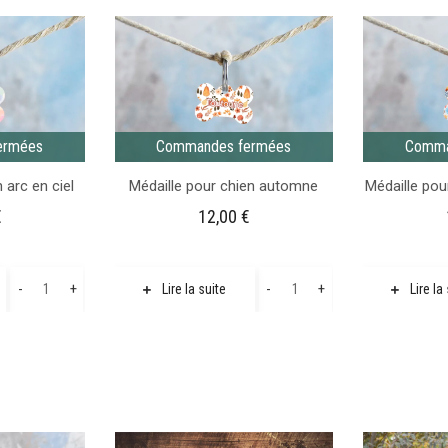
ermées
Commandes fermées
Comma
 arc en ciel
Médaille pour chien automne
Médaille pou
€
12,00
€
quantité
quantité
-
+
-
+
Lire la suite
Lire la
de
de
Médaille
Médaille
pour
pour
chien
chien
arc
automne
en