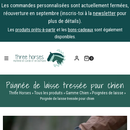
Les commandes personnalisées sont actuellement fermées,
réouverture en septembre (inscris-toi à la
newsletter
pour
plus de détails).
Les
produits prêts-à-partir
et les
bons-cadeaux
sont également
disponibles.
Skip
to
0
content
Poignée de laisse tressée pour chien
Three Horses
Tous les produits
Gamme Chien
Poignées de laisse
»
»
»
»
Poignée de laisse tressée pour chien