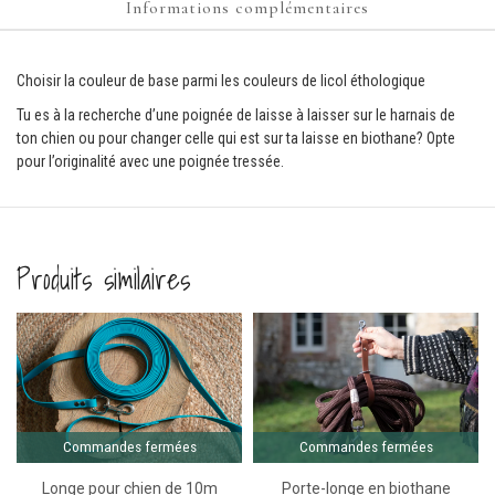
Informations complémentaires
Choisir la couleur de base parmi les couleurs de licol éthologique
Tu es à la recherche d’une poignée de laisse à laisser sur le harnais de
ton chien ou pour changer celle qui est sur ta laisse en biothane? Opte
pour l’originalité avec une poignée tressée.
Produits similaires
Comma
ferm
Commandes fermées
Commandes fermées
Longe pour chien de 10m
Porte-longe en biothane