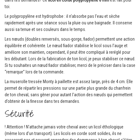
toi.
Le polypropylène est hydrophobe : il n’absorbe pas l’eau et sèche
rapidement après une séance sous la pluie ou une baignade. Il conserve
aussi sa tenue et ses couleurs dans le temps.
Les nœuds (doubles renversés, sous-gorge, fiador) permettent une action
équilibrée et cohérente. Le nœud fiador stabilise le licol sous l’auge et
améliore son maintien, cependant, il peut être compliqué à reréglé pour
les débutant. Lors de la fabrication de ton licol, je peux stabiliser ce nœud.
Si tu souhaites un nœud fiador stabiliser, merci de le préciser dans la case
“remarque” lors de ta commande.
La muserolle tressée Monty à paillette est assez large, près de 4 cm. Elle
permet de répartir les pressions sur une partie plus grande du chanfrein
de ton cheval, sans gêner pour autant l’action des nœuds qui permettent
d’obtenir de la finesse dans tes demandes.
Sécurité
! Attention ! N’attache jamais votre cheval avec un licol éthologique
(même lors d’un transport). Les licols en corde sont solides, ils ne
casseront pas et peuvent engendrer des dommages à ton cheval s’il tire