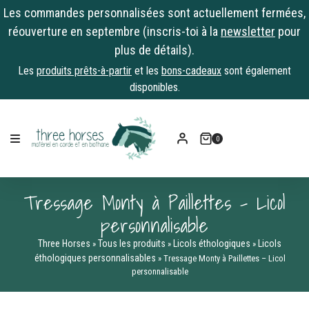
Les commandes personnalisées sont actuellement fermées,
réouverture en septembre (inscris-toi à la
newsletter
pour
plus de détails).
Les
produits prêts-à-partir
et les
bons-cadeaux
sont également
disponibles.
Skip
to
0
content
Tressage Monty à Paillettes – Licol
personnalisable
Three Horses
Tous les produits
Licols éthologiques
Licols
»
»
»
éthologiques personnalisables
»
Tressage Monty à Paillettes – Licol
personnalisable