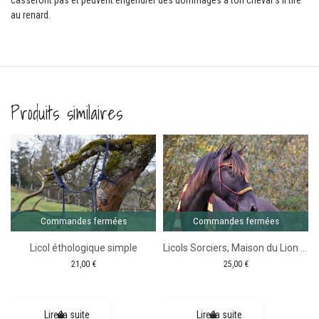
au renard.
Produits similaires
Comma
ferm
Commandes fermées
Commandes fermées
Licol éthologique simple
Licols Sorciers, Maison du Lion – Gamme Fairy Tale
21,00
€
25,00
€
Lire la suite
Lire la suite