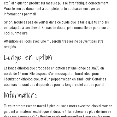
etc.) afin que ton produit sur mesure puisse être fabriqué correctement.
Voici le lien du document à compléter si tu souhaites envoyer tes
informations par mail.
Sinon, n’oublies pas de vérifier dans
ce guide
que la taille que tu choisis
est adaptée à ton cheval. En cas de doute, je te conseille de partir sur un
licol sur mesure.
Attention les licols avec une muserolle tressée ne peuvent pas être
reréglés.
Longe en option
La longe éthologique proposée en option est une longe de 3m70 en
corde de 14 mm. Elle dispose d’un mousqueton lourd, idéal pour
l’équitation éthologique, et d’un popper végan en simili-cuir. Certaines
couleurs ne sont pas disponibles pour la longe: violet et rose pastel
Informations
Tu veux progresser en travail à pied ou sans mors avec ton cheval tout en
gardant un matériel esthétique et durable ? Tu recherches plus de finesse
dans tes demandes? Ce
licol en corde polypropylène 6 mm
est fait pour