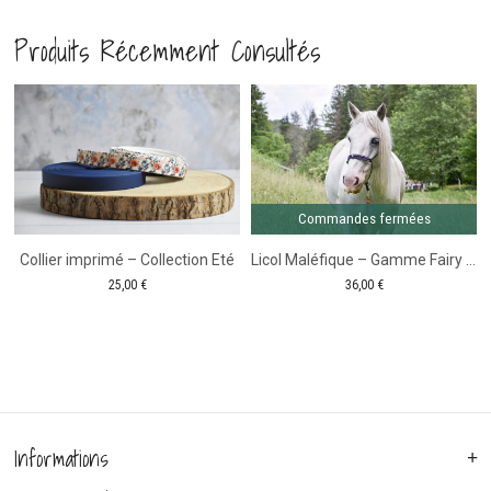
-
-
Produits Récemment Consultés
Plaque
Plaque
de
de
Comm
fer
Casier
Casier
d'équitation
d'équitation
Commandes fermées
Collier imprimé – Collection Eté
Licol Maléfique – Gamme Fairy Tale
25,00
€
36,00
€
Informations