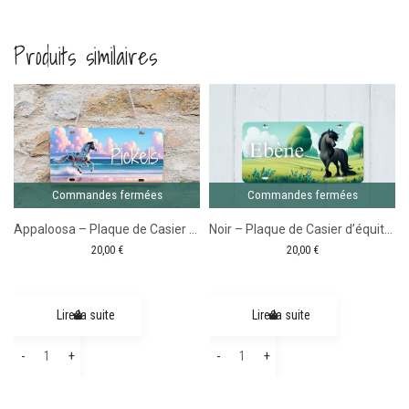
Produits similaires
Comma
ferm
Commandes fermées
Commandes fermées
Appaloosa – Plaque de Casier d’équitation
Noir – Plaque de Casier d’équitation
20,00
€
20,00
€
Lire la suite
Lire la suite
quantité
quantité
-
+
-
+
de
de
Appaloosa
Noir