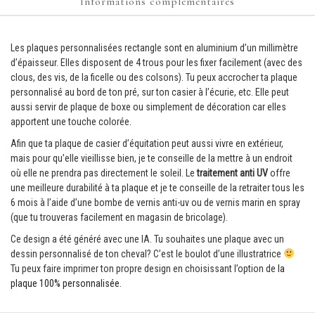
Informations complémentaires
Les plaques personnalisées rectangle sont en aluminium d’un millimètre
d’épaisseur. Elles disposent de 4 trous pour les fixer facilement (avec des
clous, des vis, de la ficelle ou des colsons). Tu peux accrocher ta plaque
personnalisé au bord de ton pré, sur ton casier à l’écurie, etc. Elle peut
aussi servir de plaque de boxe ou simplement de décoration car elles
apportent une touche colorée.
Afin que ta plaque de casier d’équitation peut aussi vivre en extérieur,
mais pour qu’elle vieillisse bien, je te conseille de la mettre à un endroit
où elle ne prendra pas directement le soleil. Le
traitement anti UV
offre
une meilleure durabilité à ta plaque et je te conseille de la retraiter tous les
6 mois à l’aide d’une bombe de vernis anti-uv ou de vernis marin en spray
(que tu trouveras facilement en magasin de bricolage).
Ce design a été généré avec une IA. Tu souhaites une plaque avec un
dessin personnalisé de ton cheval? C’est le boulot d’une illustratrice
Tu peux faire imprimer ton propre design en choisissant l’option de
la
plaque 100% personnalisée.