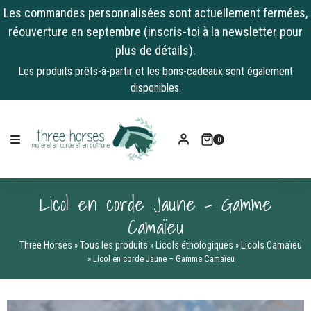
Les commandes personnalisées sont actuellement fermées,
réouverture en septembre (inscris-toi à la
newsletter
pour
plus de détails).
Les
produits prêts-à-partir
et les
bons-cadeaux
sont également
disponibles.
Skip
to
0
content
Licol en corde Jaune – Gamme
Camaïeu
Three Horses
Tous les produits
Licols éthologiques
Licols Camaïeu
»
»
»
»
Licol en corde Jaune – Gamme Camaïeu