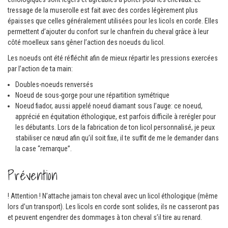
tressage de la muserolle est fait avec des cordes légèrement plus
épaisses que celles généralement utilisées pour les licols en corde. Elles
permettent d’ajouter du confort sur le chanfrein du cheval grâce à leur
côté moelleux sans gêner l’action des noeuds du licol.
Les noeuds ont été réfléchit afin de mieux répartir les pressions exercées
par l’action de ta main:
Doubles-noeuds renversés
Noeud de sous-gorge pour une répartition symétrique
Noeud fiador, aussi appelé noeud diamant sous l’auge: ce noeud,
apprécié en équitation éthologique, est parfois difficile à rerégler pour
les débutants. Lors de la fabrication de ton licol personnalisé, je peux
stabiliser ce nœud afin qu’il soit fixe, il te suffit de me le demander dans
la case “remarque”.
Prévention
! Attention ! N’attache jamais ton cheval avec un licol éthologique (même
lors d’un transport). Les licols en corde sont solides, ils ne casseront pas
et peuvent engendrer des dommages à ton cheval s’il tire au renard.