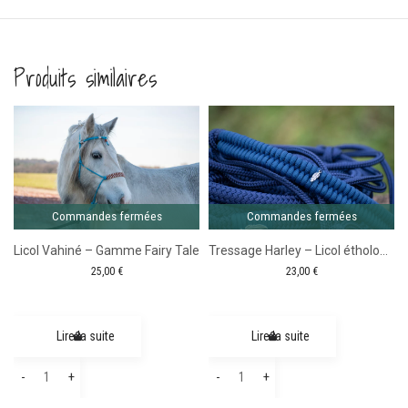
Produits similaires
Comma
ferm
isable
Commandes fermées
Commandes fermées
Licol Vahiné – Gamme Fairy Tale
Tressage Harley – Licol éthologique personnalisable
25,00
€
23,00
€
Lire la suite
Lire la suite
quantité
quantité
-
+
-
+
de
de