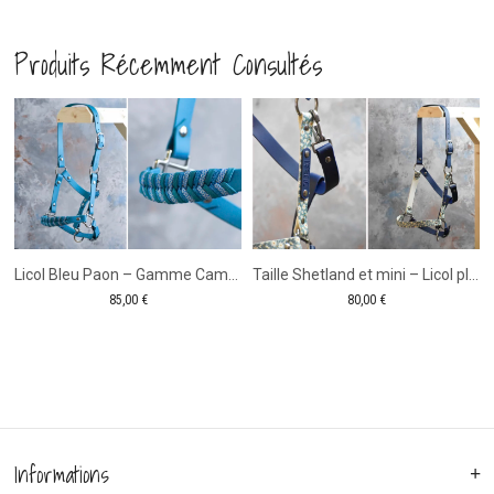
plat
Lady
Produits Récemment Consultés
100%
-
biothane
Licol
plat
-19%
Licol Bleu Paon – Gamme Camaïeu – Taille Shetland
Taille Shetland et mini – Licol plat Marguerite – Collection Eté
85,00
€
80,00
€
Informations