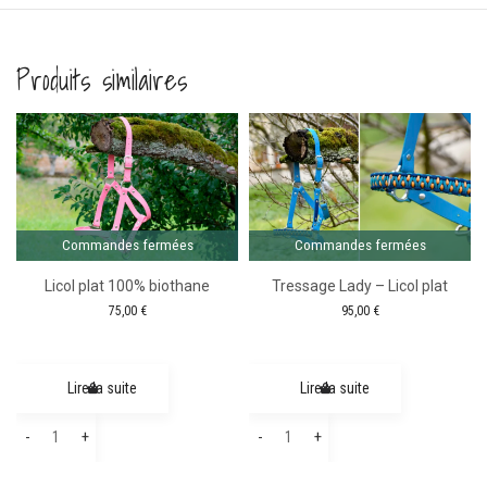
Produits similaires
Comma
ferm
Commandes fermées
Commandes fermées
Licol plat 100% biothane
Tressage Lady – Licol plat
75,00
€
95,00
€
Lire la suite
Lire la suite
quantité
quantité
-
+
-
+
de
de
Licol
Tressage