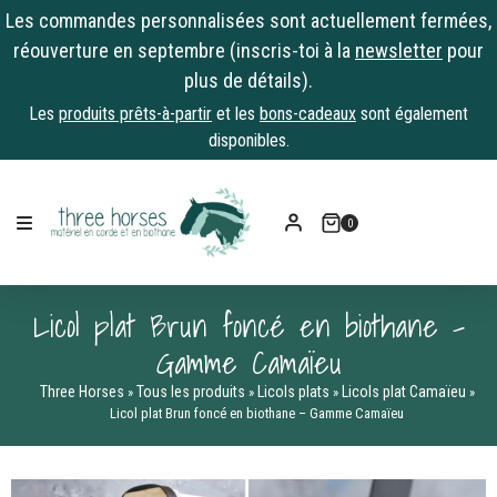
Les commandes personnalisées sont actuellement fermées,
réouverture en septembre (inscris-toi à la
newsletter
pour
plus de détails).
Les
produits prêts-à-partir
et les
bons-cadeaux
sont également
disponibles.
Skip
to
0
content
Licol plat Brun foncé en biothane –
Gamme Camaïeu
Three Horses
Tous les produits
Licols plats
Licols plat Camaïeu
»
»
»
»
Licol plat Brun foncé en biothane – Gamme Camaïeu