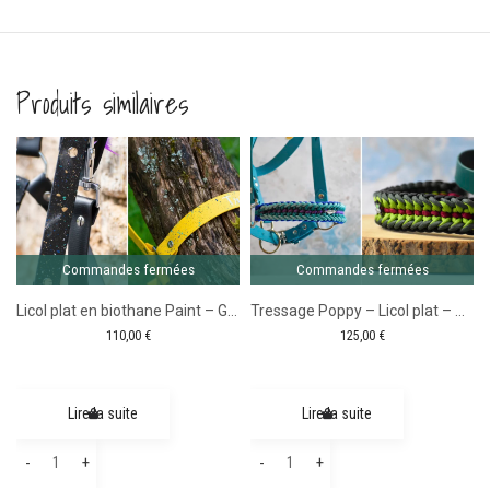
Produits similaires
Comma
ferm
maïeu
Commandes fermées
Commandes fermées
Licol plat en biothane Paint – Gamme trait
Tressage Poppy – Licol plat – Gamme Trait
110,00
€
125,00
€
Lire la suite
Lire la suite
quantité
quantité
-
+
-
+
de
de