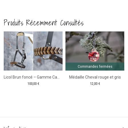
Licol
Tressage
plat
Poppy
Produits Récemment Consultés
en
-
biothane
Licol
Comm
fer
Paint
plat
trait
-
-
Gamme
Gamme
trait
Trait
Commandes fermées
Licol Brun foncé – Gamme Camaïeu – Taille Cheval
Médaille Cheval rouge et gris
100,00
€
12,00
€