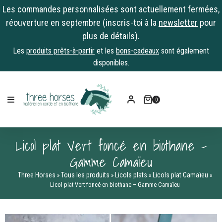
Les commandes personnalisées sont actuellement fermées,
réouverture en septembre (inscris-toi à la
newsletter
pour
plus de détails).
Les
produits prêts-à-partir
et les
bons-cadeaux
sont également
disponibles.
Skip
to
0
content
Licol plat Vert foncé en biothane –
Gamme Camaïeu
Three Horses
Tous les produits
Licols plats
Licols plat Camaïeu
»
»
»
»
Licol plat Vert foncé en biothane – Gamme Camaïeu