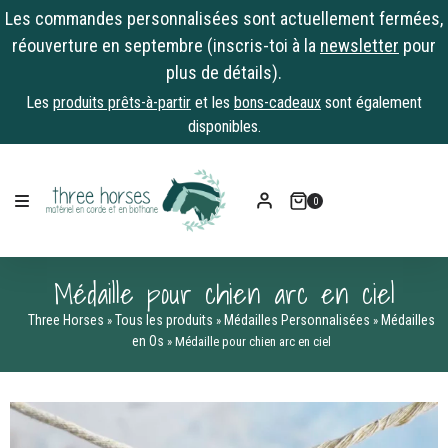
Les commandes personnalisées sont actuellement fermées,
réouverture en septembre (inscris-toi à la
newsletter
pour
plus de détails).
Les
produits prêts-à-partir
et les
bons-cadeaux
sont également
disponibles.
Skip
to
0
content
Médaille pour chien arc en ciel
Three Horses
Tous les produits
Médailles Personnalisées
Médailles
»
»
»
en Os
»
Médaille pour chien arc en ciel