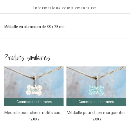
Informations complémentaires
Médaille en aluminium de 38 x 28 mm
Produits similaires
Comma
ferm
Commandes fermées
Commandes fermées
Médaille pour chien motifs cactus
Médaille pour chien marguerites
12,00
€
12,00
€