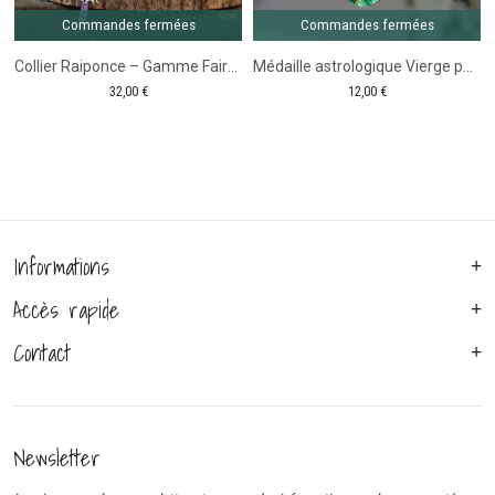
Commandes fermées
Commandes fermées
Collier Raiponce – Gamme Fairy Tale
Médaille astrologique Vierge pour chien et chevaux
32,00
€
12,00
€
Informations
Accès rapide
Contact
Newsletter