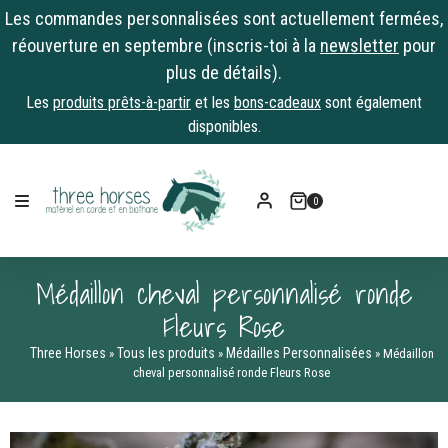
Les commandes personnalisées sont actuellement fermées,
réouverture en septembre (inscris-toi à la
newsletter
pour
plus de détails).
Les
produits prêts-à-partir
et les
bons-cadeaux
sont également
disponibles.
Skip
to
0
content
Médaillon cheval personnalisé ronde
Fleurs Rose
Three Horses
Tous les produits
Médailles Personnalisées
»
»
»
Médaillon
cheval personnalisé ronde Fleurs Rose