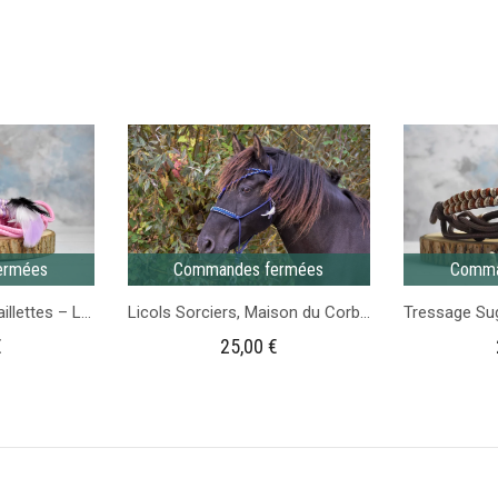
Médaille
Médaille
cheval
cheval
personnalisée
personnalisée
ronde
Rose
Verte
motif
fleur
ermées
Commandes fermées
Comma
Tressage Monty à Paillettes – Licol personnalisable
Licols Sorciers, Maison du Corbeau – Gamme Fairy Tale
€
25,00
€