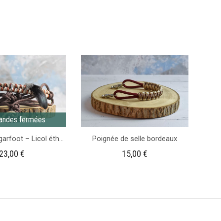
Médaille
Médaille
pour
pour
chevaux
chevaux
motif
à
western
fleurs
beige
roses
ndes fermées
Tressage Sugarfoot – Licol éthologique personnalisable
Poignée de selle bordeaux
23,00
€
15,00
€