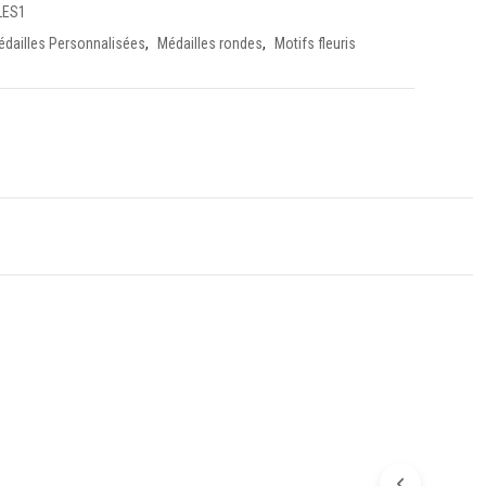
LES1
édailles Personnalisées
,
Médailles rondes
,
Motifs fleuris