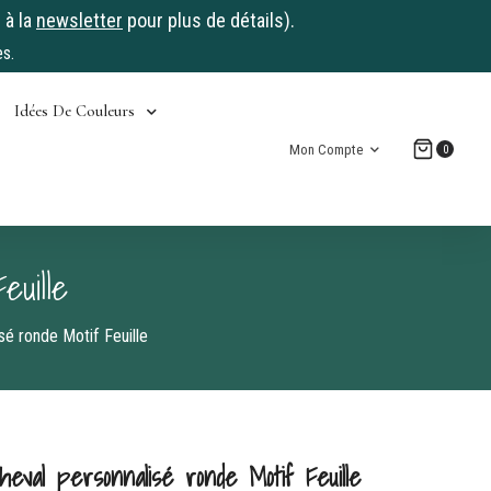
 à la
newsletter
pour plus de détails).
s.
Idées De Couleurs
Mon Compte
0
euille
sé ronde Motif Feuille
cheval personnalisé ronde Motif Feuille