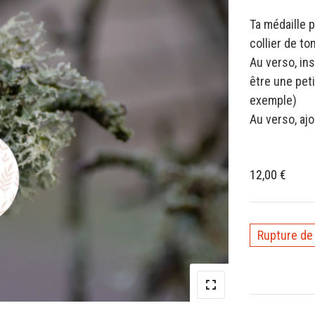
Ta médaille p
collier de to
Au verso, in
être une peti
exemple)
Au verso, aj
12,00
€
Rupture de