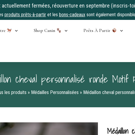
ctuellement fermées, réouverture en septembre (inscris-toi
es
produits prêts-à-partir
et les
bons-cadeaux
sont également disponible
stre
Shop Canin
Prêts À Partir
llon cheval personnalisé ronde Motif F
s les produits
»
Médailles Personnalisées
»
Médaillon cheval personnali
Médaillon 