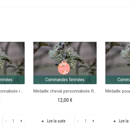
ermées
Commandes fermées
Comma
Médaille cheval personnalisée ronde Verte
Médaille cheval personnalisée Rose motif fleur
€
12,00
€
quantité
quantité
-
+
-
+
Lire la suite
Lire la
de
de