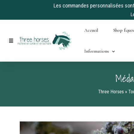
Les commandes personnalisées sont a
L
Skip
Accueil
Shop Éque
to
content
Informations
Médai
Three Horses
»
Tou