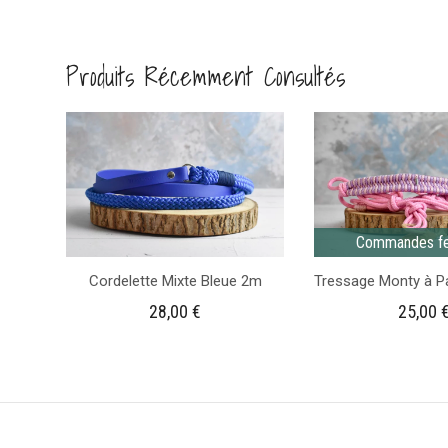
Médaille
cheval
Produits Récemment Consultés
personnalisée
ronde
Motif
oranges
Commandes f
Cordelette Mixte Bleue 2m
28,00
€
25,00