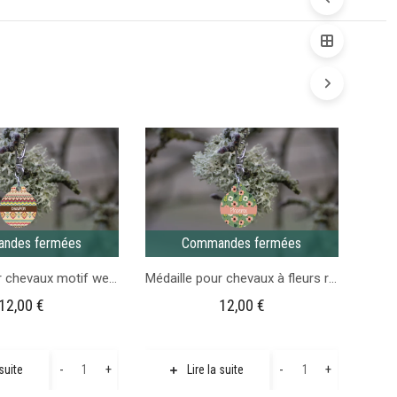
Commande
fermées
ndes fermées
Commandes fermées
Médaille pour chevaux motif western beige
Médaille pour chevaux à fleurs roses
12,00
€
12,00
€
quantité
quantité
-
+
-
+
 suite
Lire la suite
de
de