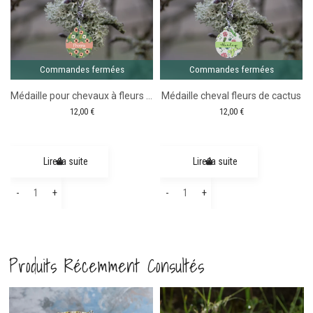
Fleurs Rose
Commandes fermées
Commandes fermées
Médaille pour chevaux à fleurs roses
Médaille cheval fleurs de cactus
12,00
€
12,00
€
Lire la suite
Lire la suite
quantité
quantité
-
+
-
+
de
de
Médaille
Médaille
pour
cheval
Produits Récemment Consultés
chevaux
fleurs
à
de
fleurs
cactus
’équitation
-19%