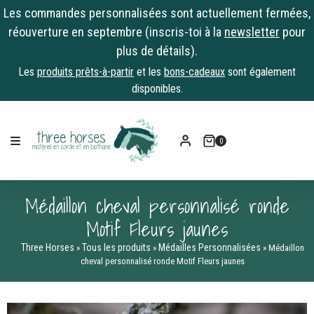
Les commandes personnalisées sont actuellement fermées,
réouverture en septembre (inscris-toi à la
newsletter
pour
plus de détails).
Les
produits prêts-à-partir
et les
bons-cadeaux
sont également
disponibles.
Skip
to
0
content
Médaillon cheval personnalisé ronde
Motif Fleurs jaunes
Three Horses
Tous les produits
Médailles Personnalisées
»
»
»
Médaillon
cheval personnalisé ronde Motif Fleurs jaunes