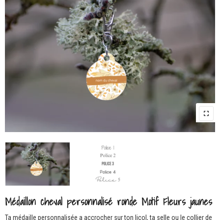
Médaillon cheval personnalisé ronde Motif Fleurs jaunes
Ta médaille personnalisée a accrocher sur ton licol, ta selle ou le collier de