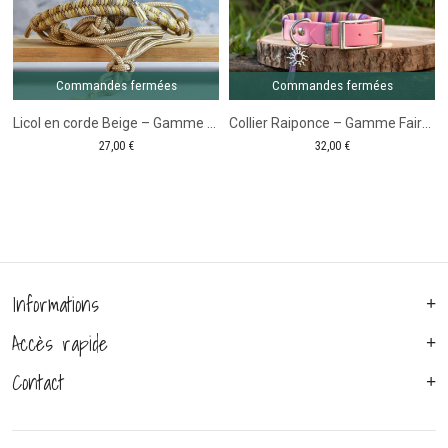
roses
Commandes fermées
Commandes fermées
Licol en corde Beige – Gamme Camaïeu
Collier Raiponce – Gamme Fairy Tale
27,00
€
32,00
€
Informations
Accès rapide
Contact