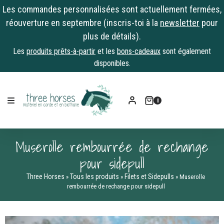
Les commandes personnalisées sont actuellement fermées,
réouverture en septembre (inscris-toi à la
newsletter
pour
plus de détails).
Les
produits prêts-à-partir
et les
bons-cadeaux
sont également
disponibles.
Skip
to
0
content
Muserolle rembourrée de rechange
pour sidepull
Three Horses
Tous les produits
Filets et Sidepulls
»
»
»
Muserolle
rembourrée de rechange pour sidepull