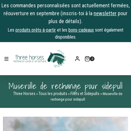
Les commandes personnalisées sont actuellement fermées,
réouverture en septembre (inscris-toi à la
newsletter
pour
plus de détails).
Les
produits prêts-à-partir
et les
bons-cadeaux
sont également
disponibles.
Skip
to
0
content
Muserolle de rechange pour sidepull
Three Horses
Tous les produits
Filets et Sidepulls
»
»
»
Muserolle de
rechange pour sidepull