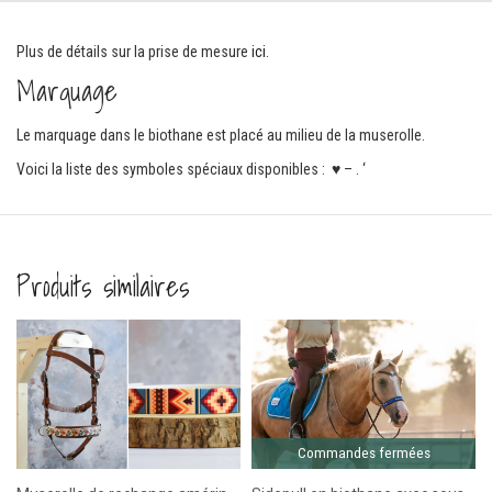
Plus de détails sur la prise de mesure
ici
.
Marquage
Le marquage dans le biothane est placé au milieu de la muserolle.
Voici la liste des symboles spéciaux disponibles : ♥ – . ‘
Produits similaires
let en biothane
Commandes fermées