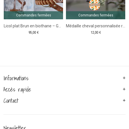
Tale
Commandes fermées
Commandes fermées
Licol plat Brun en biothane – Gamme Camaïeu
Médaille cheval personnalisée ronde Motif oranges
95,00
€
12,00
€
Informations
Accès rapide
Contact
Newsletter