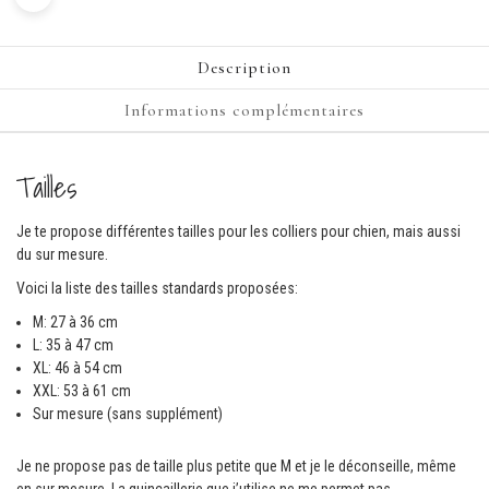
Description
Informations complémentaires
Tailles
Je te propose différentes tailles pour les colliers pour chien, mais aussi
du sur mesure.
Voici la liste des tailles standards proposées:
M: 27 à 36 cm
L: 35 à 47 cm
XL: 46 à 54 cm
XXL: 53 à 61 cm
Sur mesure (sans supplément)
Je ne propose pas de taille plus petite que M et je le déconseille, même
en sur mesure. La quincaillerie que j’utilise ne me permet pas