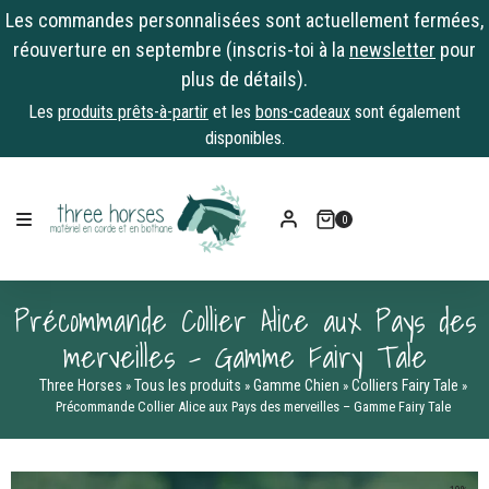
Les commandes personnalisées sont actuellement fermées,
réouverture en septembre (inscris-toi à la
newsletter
pour
plus de détails).
Les
produits prêts-à-partir
et les
bons-cadeaux
sont également
disponibles.
Skip
to
0
content
Précommande Collier Alice aux Pays des
merveilles – Gamme Fairy Tale
Three Horses
Tous les produits
Gamme Chien
Colliers Fairy Tale
»
»
»
»
Précommande Collier Alice aux Pays des merveilles – Gamme Fairy Tale