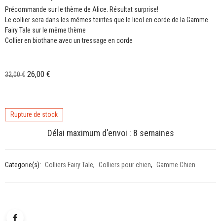
Précommande sur le thème de Alice. Résultat surprise!
Le collier sera dans les mêmes teintes que le licol en corde de la Gamme
Fairy Tale sur le même thème
Collier en biothane avec un tressage en corde
Le
Le
26,00
€
32,00
€
prix
prix
initial
actuel
était :
est :
Rupture de stock
32,00 €.
26,00 €.
Délai maximum d'envoi : 8 semaines
Categorie(s):
Colliers Fairy Tale
,
Colliers pour chien
,
Gamme Chien