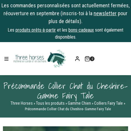
Les commandes personnalisées sont actuellement fermées,
réouverture en septembre (inscris-toi à la
newsletter
pour
plus de détails).
Les
produits prêts-à-partir
et les
bons-cadeaux
sont également
disponibles.
Skip
to
0
content
Précommande Collier Chat du Cheshire-
Gamme Fairy Tale
Three Horses
Tous les produits
Gamme Chien
Colliers Fairy Tale
»
»
»
»
Précommande Collier Chat du Cheshire- Gamme Fairy Tale