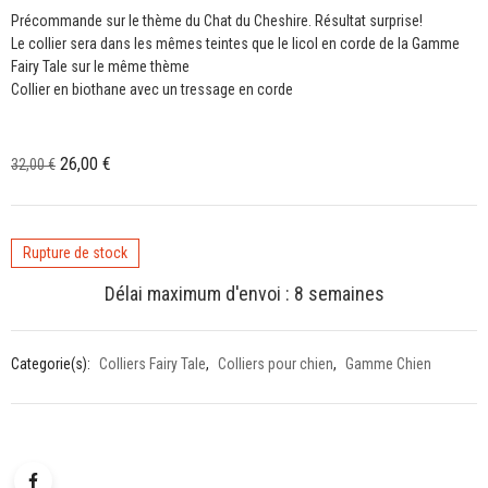
Précommande sur le thème du Chat du Cheshire. Résultat surprise!
Le collier sera dans les mêmes teintes que le licol en corde de la Gamme
Fairy Tale sur le même thème
Collier en biothane avec un tressage en corde
Le
Le
26,00
€
32,00
€
prix
prix
initial
actuel
était :
est :
Rupture de stock
32,00 €.
26,00 €.
Délai maximum d'envoi : 8 semaines
Categorie(s):
Colliers Fairy Tale
,
Colliers pour chien
,
Gamme Chien