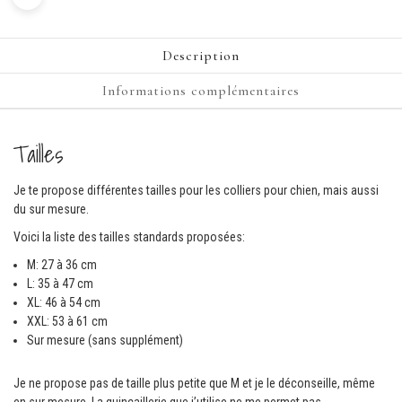
Description
Informations complémentaires
Tailles
Je te propose différentes tailles pour les colliers pour chien, mais aussi
du sur mesure.
Voici la liste des tailles standards proposées:
M: 27 à 36 cm
L: 35 à 47 cm
XL: 46 à 54 cm
XXL: 53 à 61 cm
Sur mesure (sans supplément)
Je ne propose pas de taille plus petite que M et je le déconseille, même
en sur mesure. La quincaillerie que j’utilise ne me permet pas