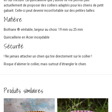
actuellement de proposer des colliers adaptés pour les chiens de petit
gabarit. Celle-ci peut devenir inconfortable sur des petites tailles.
Matière
Biothane ® véritable, largeur au choix: 19 mm ou 25 mm
Quincaillerie en Acier inoxydable
Sécurité
! Ne jamais attacher un chien qui tire directement sur le collier !
Risque d’abimer le collier, mais surtout d’étrangler le chien.
Produits similaires
Comma
ferm
e pour chien