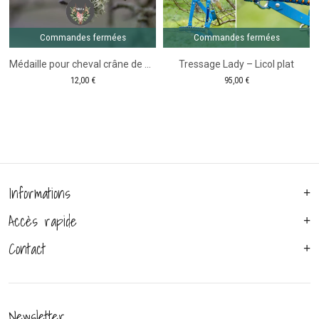
Gamme
Fairy
Tale
Commandes fermées
Commandes fermées
Médaille pour cheval crâne de buffle
Tressage Lady – Licol plat
12,00
€
95,00
€
Informations
Accès rapide
Contact
Newsletter