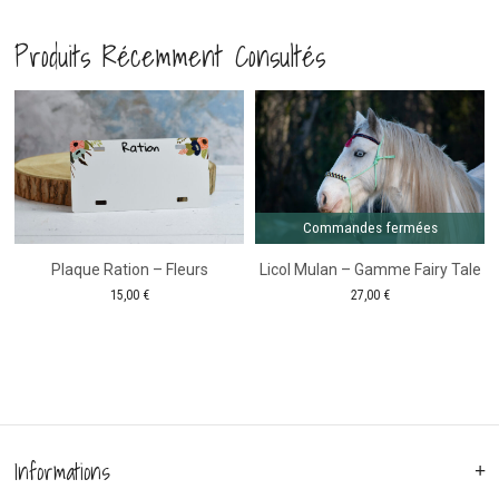
Noir
-
Produits Récemment Consultés
-
Plaque
Plaque
de
Comm
fer
de
Casier
Casier
d'équitation
d'équitation
Commandes fermées
Plaque Ration – Fleurs
Licol Mulan – Gamme Fairy Tale
15,00
€
27,00
€
Informations