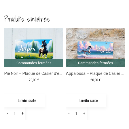
Produits similaires
Comma
ferm
Commandes fermées
Commandes fermées
Pie Noir – Plaque de Casier d’équitation
Appaloosa – Plaque de Casier d’équitation
20,00
€
20,00
€
Lire la suite
Lire la suite
quantité
quantité
-
+
-
+
de
de
Pie
Appaloosa