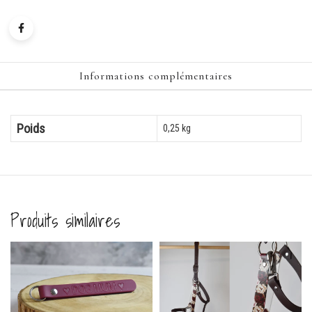
Informations complémentaires
Poids
0,25 kg
Produits similaires
ion en corde Bleu foncé
-21%