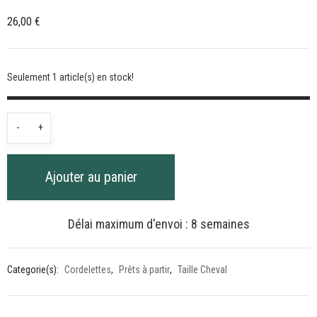
26,00
€
Seulement 1 article(s) en stock!
quantité
-
+
de
Cordelette
Ajouter au panier
légère
rose
pastel
Délai maximum d'envoi : 8 semaines
-
1m65
Categorie(s):
Cordelettes
,
Prêts à partir
,
Taille Cheval