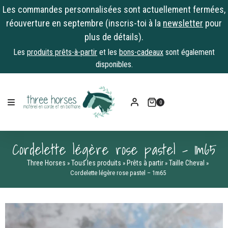
Les commandes personnalisées sont actuellement fermées,
réouverture en septembre (inscris-toi à la
newsletter
pour
plus de détails).
Les
produits prêts-à-partir
et les
bons-cadeaux
sont également
disponibles.
Skip
to
0
content
Cordelette légère rose pastel – 1m65
Three Horses
Tous les produits
Prêts à partir
Taille Cheval
»
»
»
»
Cordelette légère rose pastel – 1m65