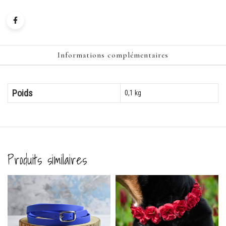
Informations complémentaires
Poids
0,1 kg
Produits similaires
heval
-21%