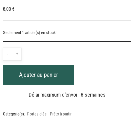
8,00
€
Seulement 1 article(s) en stock!
quantité
-
+
de
Porte
Ajouter au panier
clé
"Dog
Mum"
Délai maximum d'envoi : 8 semaines
Rose
pastel
Categorie(s):
Portes clés
,
Prêts à partir