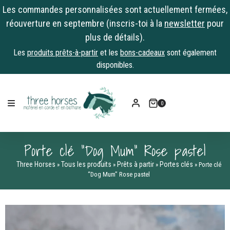
Les commandes personnalisées sont actuellement fermées,
réouverture en septembre (inscris-toi à la
newsletter
pour
plus de détails).
Les
produits prêts-à-partir
et les
bons-cadeaux
sont également
disponibles.
Skip
to
0
content
Porte clé “Dog Mum” Rose pastel
Three Horses
Tous les produits
Prêts à partir
Portes clés
»
»
»
»
Porte clé
“Dog Mum” Rose pastel