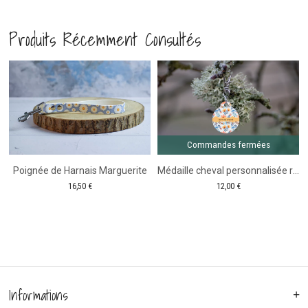
légère
en
Produits Récemment Consultés
rose
biotha
pastel
Bleue
Comm
fer
-
-
me Fairy Tale
1m65
1m65
Commandes fermées
Poignée de Harnais Marguerite
Médaille cheval personnalisée ronde Motif fleurs
16,50
€
12,00
€
Informations