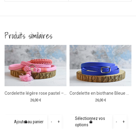
Produits similaires
Cordelette légère rose pastel – 1m65
Cordelette en biothane Bleue – 1m65
26,00
€
26,00
€
quantité
quanti
Sélectionnez vos
-
+
-
+
Ajouter au panier
options
de
de
Cordelette
Cordel