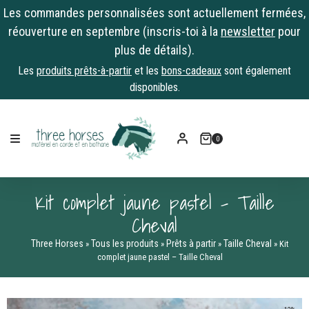
Les commandes personnalisées sont actuellement fermées,
réouverture en septembre (inscris-toi à la
newsletter
pour
plus de détails).
Les
produits prêts-à-partir
et les
bons-cadeaux
sont également
disponibles.
Skip
to
0
content
Kit complet jaune pastel – Taille
Cheval
Three Horses
Tous les produits
Prêts à partir
Taille Cheval
»
»
»
»
Kit
complet jaune pastel – Taille Cheval