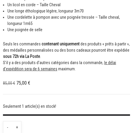
Un licol en corde – Taille Cheval
Une longe éthologique légère, longueur 3m70
Une cordelette à pompon avec une poignée tressée – Taille cheval,
longueur 1m65
Une poignée de selle
Seuls les commandes
contenant uniquement
des produits « prêts à partir »,
des médailles personnalisées ou des bons cadeaux pourront être expédiée
sous 72h via La Poste
.
S’il y a des produits d’autres catégories dans la commande,
le délai
d’expédition sera de 6 semaines
maximum.
Le
Le
75,00
€
85,00
€
prix
prix
initial
actuel
était :
est :
Seulement 1 article(s) en stock!
85,00 €.
75,00 €.
quantité
-
+