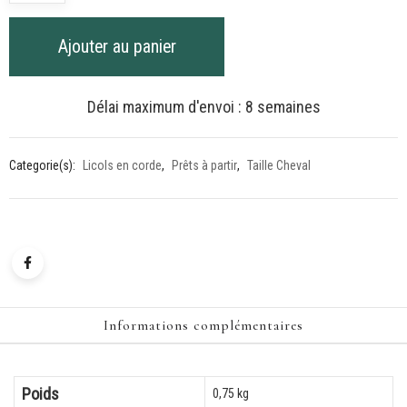
de
Kit
Ajouter au panier
complet
jaune
pastel
Délai maximum d'envoi : 8 semaines
-
Taille
Categorie(s):
Licols en corde
,
Prêts à partir
,
Taille Cheval
Cheval
Informations complémentaires
Poids
0,75 kg