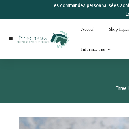
Les commandes personnalisées sont a
L
Skip
Accueil
Shop Éque
to
content
Informations
Three 