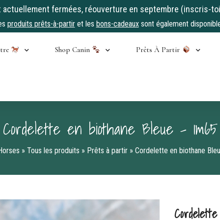
ctuellement fermées, réouverture en septembre (inscris-toi
es
produits prêts-à-partir
et les
bons-cadeaux
sont également disponible
stre
Shop Canin
Prêts À Partir
Cordelette en biothane Bleue – 1m65
Horses
»
Tous les produits
»
Prêts à partir
»
Cordelette en biothane Bl
Cordelett