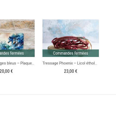
en
multiposition
biothane
en
Rose
corde
-
Brun
1m65
ndes fermées
Commandes fermées
Dans les nuages bleus – Plaque de Casier d’écurie
Tressage Phoenix – Licol éthologique personnalisable
20,00
€
23,00
€