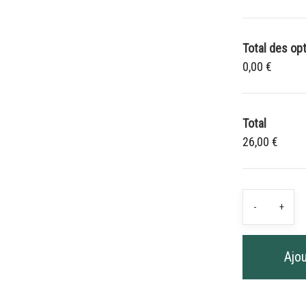
Total des op
0,00 €
Total
26,00 €
quantit
-
+
de
Cordele
en
Ajou
biotha
Bleue