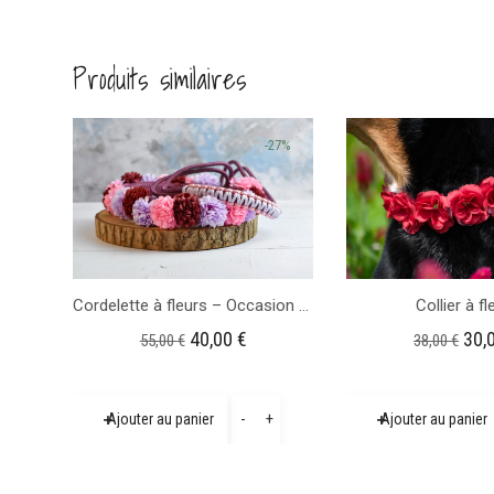
Produits similaires
-27%
Cordelette à fleurs – Occasion – Longueur 1m35
Collier à fl
Le
Le
Le
40,00
€
30,
55,00
€
38,00
€
prix
prix
prix
initial
actuel
initi
quantité
-
+
Ajouter au panier
Ajouter au panier
était :
est :
étai
de
55,00 €.
40,00 €.
38,0
Cordelette