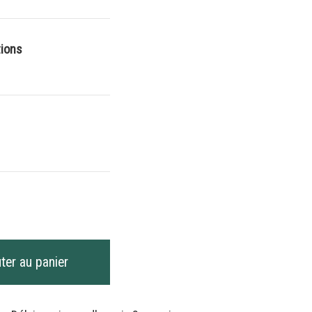
tions
é
tte
ter au panier
ne