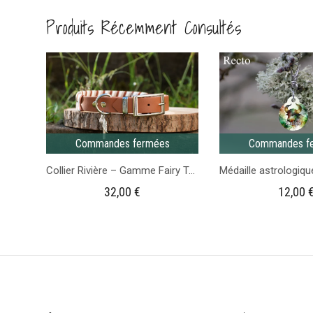
à
Produits Récemment Consultés
fleurs
-
Occasion
-
Longueur
1m35
Commandes fermées
Commandes f
Collier Rivière – Gamme Fairy Tale pour chien
32,00
€
12,00