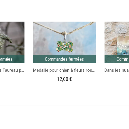
à
courte
fleurs
Sauge
et
Vert
militaire
ermées
Commandes fermées
Comma
Médaille astrologique Taureau pour chien et chevaux
Médaille pour chien à fleurs roses
€
12,00
€