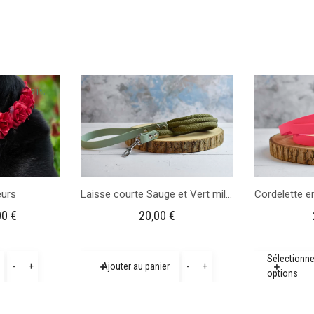
-21%
eurs
Laisse courte Sauge et Vert militaire
Le
00
€
20,00
€
prix
al
actuel
quantité
quantité
Sélectionn
-
+
-
+
Ajouter au panier
t :
est :
options
de
de
0 €.
30,00 €.
Collier
Laisse