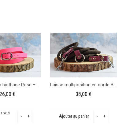
Porte
Cordelette en biothane Rose – 1m65
Laisse multiposition en corde Brun
26,00
€
38,00
€
quantité
quantité
ez vos
-
+
-
+
Ajouter au panier
de
de
Cordelette
Laisse