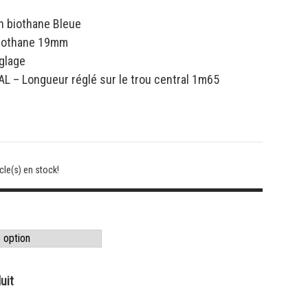
n biothane Bleue
biothane 19mm
glage
L – Longueur réglé sur le trou central 1m65
cle(s) en stock!
uit