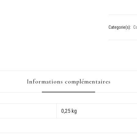
-
1m65
Categorie(s):
Co
Informations complémentaires
0,25 kg