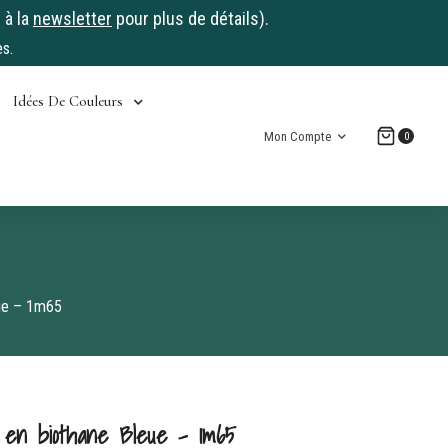
 à la
newsletter
pour plus de détails).
s.
Idées De Couleurs
Mon Compte
0
eue – 1m65
e en biothane Bleue – 1m65