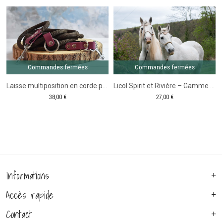
Gamme
-
Comm
fer
Fairy
Gamme
Tale
Fairy
Tale
Commandes fermées
Commandes fermées
Laisse multiposition en corde pour chien personnalisée
Licol Spirit et Rivière – Gamme Fairy Tale
38,00
€
27,00
€
Informations
Accès rapide
Contact