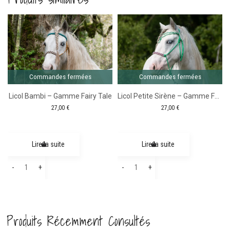
Commandes fermées
Commandes fermées
Licol Bambi – Gamme Fairy Tale
Licol Petite Sirène – Gamme Fairy Tale
27,00
€
27,00
€
Lire la suite
Lire la suite
quantité
quantité
-
+
-
+
de
de
Licol
Licol
Bambi
Petite
Produits Récemment Consultés
-
Sirène