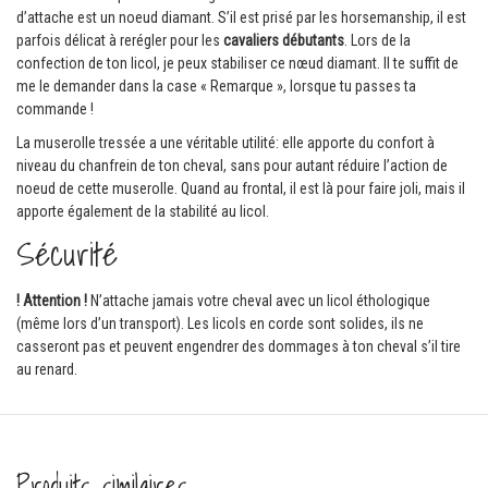
d’attache est un noeud diamant. S’il est prisé par les horsemanship, il est
parfois délicat à rerégler pour les
cavaliers débutants
. Lors de la
confection de ton licol, je peux stabiliser ce nœud diamant. Il te suffit de
me le demander dans la case « Remarque », lorsque tu passes ta
commande !
La muserolle tressée a une véritable utilité: elle apporte du confort à
niveau du chanfrein de ton cheval, sans pour autant réduire l’action de
noeud de cette muserolle. Quand au frontal, il est là pour faire joli, mais il
apporte également de la stabilité au licol.
Sécurité
! Attention !
N’attache jamais votre cheval avec un licol éthologique
(même lors d’un transport). Les licols en corde sont solides, ils ne
casseront pas et peuvent engendrer des dommages à ton cheval s’il tire
au renard.
Produits similaires