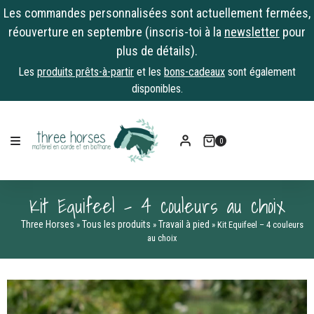
Les commandes personnalisées sont actuellement fermées,
réouverture en septembre (inscris-toi à la
newsletter
pour
plus de détails).
Les
produits prêts-à-partir
et les
bons-cadeaux
sont également
disponibles.
Skip
to
0
content
Kit Equifeel – 4 couleurs au choix
Three Horses
Tous les produits
Travail à pied
»
»
»
Kit Equifeel – 4 couleurs
au choix