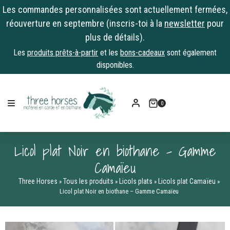
Les commandes personnalisées sont actuellement fermées,
réouverture en septembre (inscris-toi à la
newsletter
pour
plus de détails).
Les
produits prêts-à-partir
et les
bons-cadeaux
sont également
disponibles.
Skip
to
0
content
Licol plat Noir en biothane – Gamme
Camaïeu
Three Horses
Tous les produits
Licols plats
Licols plat Camaïeu
»
»
»
»
Licol plat Noir en biothane – Gamme Camaïeu