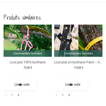
Produits similaires
Comma
ferm
Commandes fermées
Commandes fermées
Licol plat 100% biothane
Licol plat en biothane Paint – Gamme trait
75,00
€
110,00
€
Lire la suite
Lire la suite
quantité
quantité
-
+
-
+
de
de
Licol
Licol