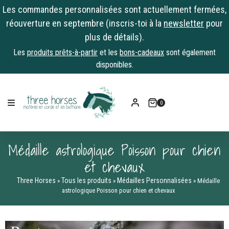
Les commandes personnalisées sont actuellement fermées,
réouverture en septembre (inscris-toi à la
newsletter
pour
plus de détails).
Les
produits prêts-à-partir
et les
bons-cadeaux
sont également
disponibles.
Skip
to
0
content
Médaille astrologique Poisson pour chien
et chevaux
Three Horses
Tous les produits
Médailles Personnalisées
»
»
»
Médaille
astrologique Poisson pour chien et chevaux