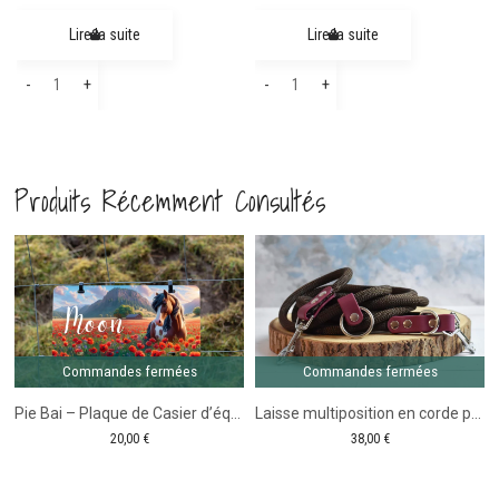
Lire la suite
Lire la suite
quantité
quantité
-
+
-
+
de
de
Médaillon
Médaille
cheval
cheval
Produits Récemment Consultés
personnalisé
personnalisée
ronde
ronde
Licorne
Motifs
Gamme Shetland
coeur
Commandes fermées
Commandes fermées
Pie Bai – Plaque de Casier d’équitation
Laisse multiposition en corde pour chien personnalisée
20,00
€
38,00
€