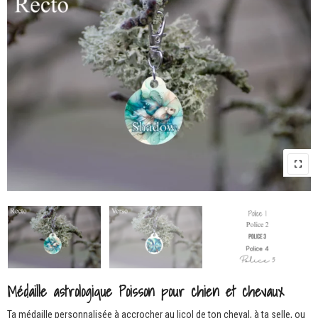
Médaille astrologique Poisson pour chien et chevaux
Ta médaille personnalisée à accrocher au licol de ton cheval, à ta selle, ou