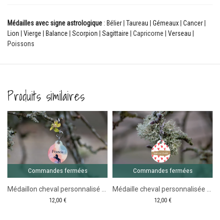
Médailles avec signe astrologique
:
Bélier
|
Taureau
|
Gémeaux
|
Cancer
|
Lion
|
Vierge
|
Balance
|
Scorpion
|
Sagittaire
| Capricorne |
Verseau
|
Poissons
Produits similaires
Comma
ferm
se et Blanc
Commandes fermées
Commandes fermées
Médaillon cheval personnalisé ronde Licorne
Médaille cheval personnalisée ronde Motifs coeur
12,00
€
12,00
€