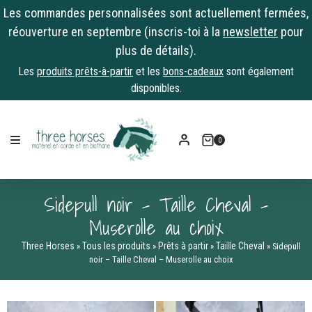
Les commandes personnalisées sont actuellement fermées,
réouverture en septembre (inscris-toi à la
newsletter
pour
plus de détails).
Les
produits prêts-à-partir
et les
bons-cadeaux
sont également
disponibles.
Skip
to
0
content
Sidepull noir – Taille Cheval –
Muserolle au choix
Three Horses
Tous les produits
Prêts à partir
Taille Cheval
»
»
»
»
Sidepull
noir – Taille Cheval – Muserolle au choix