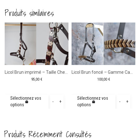
Produits similaires
tité
elette
Licol Brun imprimé – Taille Cheval
Licol Brun foncé – Gamme Camaïeu – Taille Cheval
95,00
€
100,00
€
hane
ue
quantité
quanti
Sélectionnez vos
Sélectionnez vos
-
+
-
+
options
options
de
de
5
Licol
Licol
Brun
Brun
Produits Récemment Consultés
imprimé
foncé