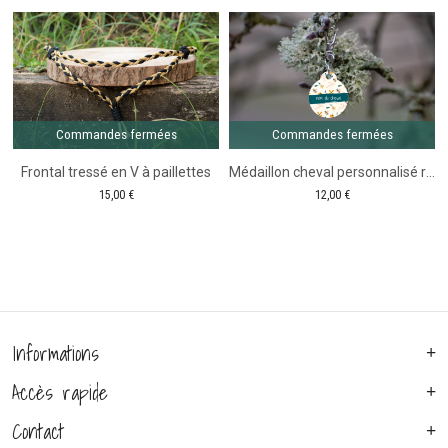
-
-
Comm
fer
Taille
Gamm
Cheval
Camaï
-
Taille
Cheval
Commandes fermées
Commandes fermées
Frontal tressé en V à paillettes
Médaillon cheval personnalisé ronde Motif fleurs jaune et bleu
15,00
€
12,00
€
Informations
Accès rapide
Contact