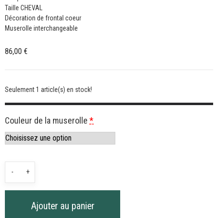
Taille CHEVAL
Décoration de frontal coeur
Muserolle interchangeable
86,00
€
Seulement 1 article(s) en stock!
Couleur de la muserolle
*
quantité
-
+
de
Sidepull
Ajouter au panier
noir