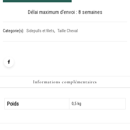
-
Taille
Délai maximum d'envoi : 8 semaines
Cheval
-
Categorie(s):
Sidepulls et filets
,
Taille Cheval
Muserolle
au
choix
Informations complémentaires
Poids
0,5 kg