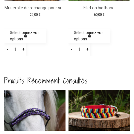
Muserolle de rechange pour sidepull
Filet en biothane
25,00
€
60,00
€
Sélectionnez vos
Sélectionnez vos
options
options
quantité
quantité
-
+
-
+
de
de
Muserolle
Filet
de
en
Produits Récemment Consultés
rechange
biothane
pour
sidepull