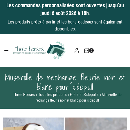
Les commandes personnalisées sont ouvertes jusqu'au
jeudi 6 août 2026 à 18h
.
Les
produits prêts-à-partir
et les
bons-cadeaux
sont également
disponibles.
Skip
to
0
content
Muserolle de rechange fleurie noir et
blanc pour sidepull
Three Horses
Tous les produits
Filets et Sidepulls
»
»
»
Muserolle de
rechange fleurie noir et blanc pour sidepull