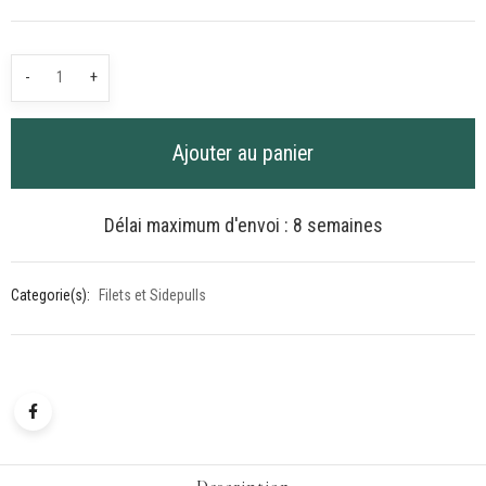
quantité
-
+
de
Muserolle
Ajouter au panier
de
rechange
fleurie
Délai maximum d'envoi : 8 semaines
noir
et
Categorie(s):
Filets et Sidepulls
blanc
pour
sidepull
Description