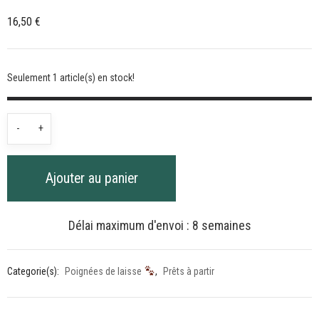
16,50
€
Seulement 1 article(s) en stock!
quantité
-
+
de
Poignée
Ajouter au panier
de
Harnais
Marguerite
Délai maximum d'envoi : 8 semaines
Categorie(s):
Poignées de laisse
,
Prêts à partir