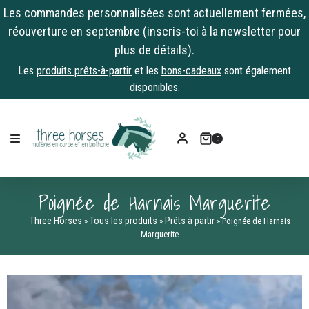
Les commandes personnalisées sont actuellement fermées,
réouverture en septembre (inscris-toi à la
newsletter
pour
plus de détails).
Les
produits prêts-à-partir
et les
bons-cadeaux
sont également
disponibles.
Skip
to
0
content
Poignée de Harnais Marguerite
Three Horses
Tous les produits
Prêts à partir
»
»
»
Poignée de Harnais
Marguerite