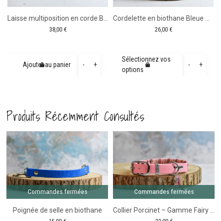
elette
Laisse multiposition en corde Bleu foncé
Cordelette en biothane Bleue – 1m65
38,00
€
26,00
€
rs
quantité
quanti
Sélectionnez vos
-
+
-
+
Ajouter au panier
options
asion
de
de
Laisse
Cordel
gueur
multiposition
en
Produits Récemment Consultés
5
en
biotha
corde
Bleue
Comm
fer
Bleu
-
 rose pâle
foncé
1m65
Commandes fermées
Commandes fermées
Poignée de selle en biothane
Collier Porcinet – Gamme Fairy Tale