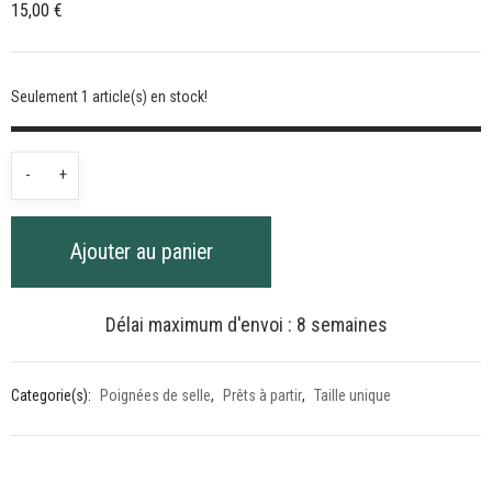
15,00
€
Seulement 1 article(s) en stock!
quantité
-
+
de
Poignée
Ajouter au panier
de
selle
vert
Délai maximum d'envoi : 8 semaines
miliaire
or
Categorie(s):
Poignées de selle
,
Prêts à partir
,
Taille unique