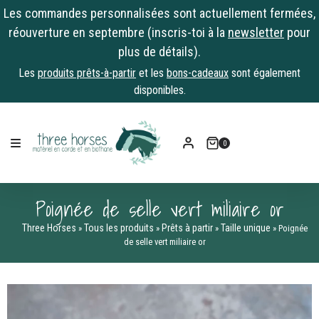
Les commandes personnalisées sont actuellement fermées,
réouverture en septembre (inscris-toi à la
newsletter
pour
plus de détails).
Les
produits prêts-à-partir
et les
bons-cadeaux
sont également
disponibles.
Skip
to
0
content
Poignée de selle vert miliaire or
Three Horses
Tous les produits
Prêts à partir
Taille unique
»
»
»
»
Poignée
de selle vert miliaire or