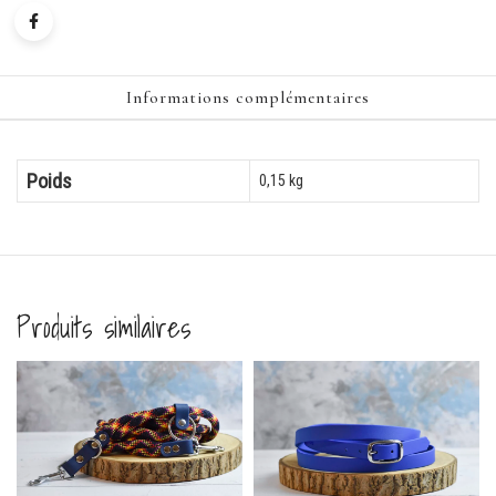
Informations complémentaires
Poids
0,15 kg
Produits similaires
 – Longueur 1m35
tité