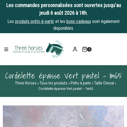
Les commandes personnalisées sont ouvertes jusqu'au
jeudi 6 août 2026 à 18h
.
Les
produits prêts-à-partir
et les
bons-cadeaux
sont également
disponibles.
Skip
to
0
content
Cordelette épaisse Vert pastel – 1m65
Three Horses
Tous les produits
Prêts à partir
Taille Cheval
»
»
»
»
Cordelette épaisse Vert pastel – 1m65