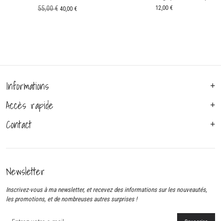
Le
Le
55,00
€
12,00
€
40,00
€
prix
prix
initial
actuel
était :
est :
55,00 €.
40,00 €.
Informations
Accès rapide
Contact
Newsletter
Inscrivez-vous à ma newsletter, et recevez des informations sur les nouveautés,
les promotions, et de nombreuses autres surprises !