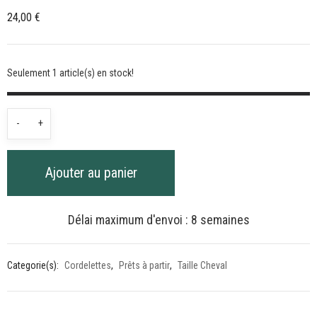
24,00
€
Seulement 1 article(s) en stock!
quantité
-
+
de
Cordelette
Ajouter au panier
épaisse
Vert
pastel
Délai maximum d'envoi : 8 semaines
-
1m65
Categorie(s):
Cordelettes
,
Prêts à partir
,
Taille Cheval