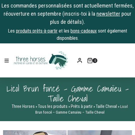
Les commandes personnalisées sont actuellement fermées,
réouverture en septembre (inscris-toi à la
newsletter
pour
plus de détails).
Les
produits prêts-à-partir
et les
bons-cadeaux
sont également
disponibles.
Skip
to
0
content
Licol Brun foncé – Gamme Camaïeu –
Taille Cheval
Three Horses
Tous les produits
Prêts à partir
Taille Cheval
»
»
»
»
Licol
Brun foncé – Gamme Camaïeu – Taille Cheval