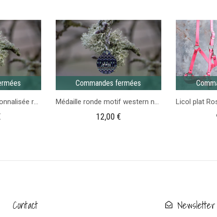
poignée
Rose
de
-
harnais
1m65
en
biothane
ermées
Commandes fermées
Comma
Médaille cheval personnalisée ronde Dessin de cheval
Médaille ronde motif western noir
€
12,00
€
Contact
Newsletter