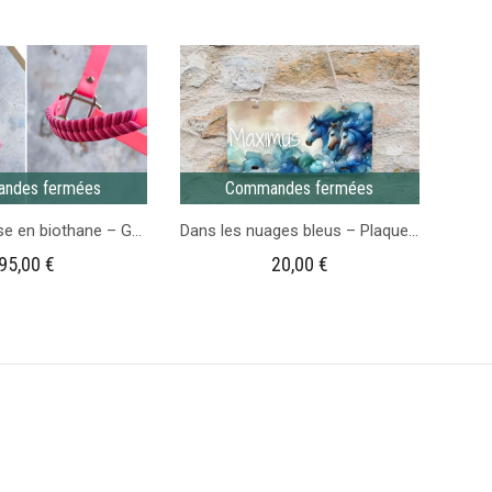
pastel
corde
-
Bleu
Taille
foncé
Cheval
ndes fermées
Commandes fermées
Licol plat Rose en biothane – Gamme Camaïeu
Dans les nuages bleus – Plaque de Casier d’écurie
95,00
€
20,00
€