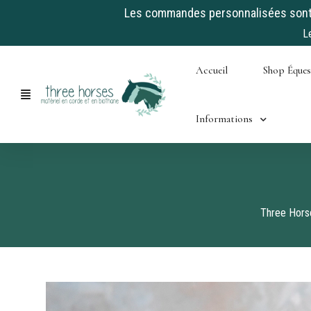
Les commandes personnalisées sont a
L
Skip
Accueil
Shop Éque
to
content
Informations
Three Hors