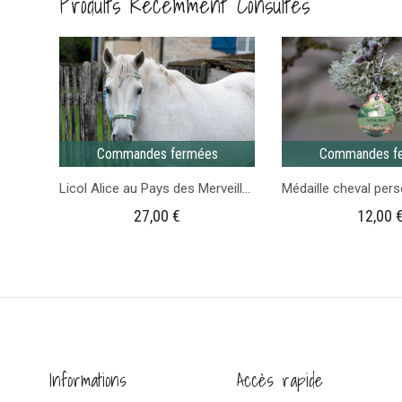
Produits Récemment Consultés
et
Vert
militaire
Commandes fermées
Commandes f
Licol Alice au Pays des Merveilles – Gamme Fairy Tale
27,00
€
12,00
Informations
Accès rapide