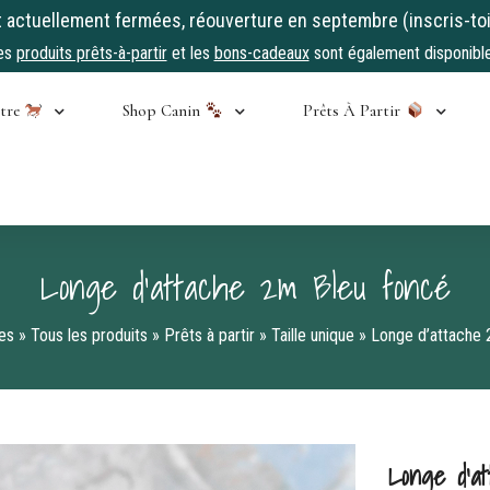
ctuellement fermées, réouverture en septembre (inscris-toi
es
produits prêts-à-partir
et les
bons-cadeaux
sont également disponible
stre
Shop Canin
Prêts À Partir
Longe d’attache 2m Bleu foncé
es
»
Tous les produits
»
Prêts à partir
»
Taille unique
»
Longe d’attache 
Longe d’a