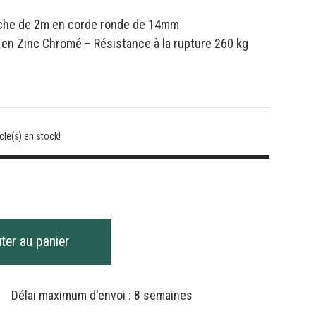
ache de 2m en corde ronde de 14mm
n Zinc Chromé – Résistance à la rupture 260 kg
cle(s) en stock!
é
he
ter au panier
Délai maximum d'envoi : 8 semaines