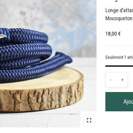
Longe d’att
Mousqueton e
18,00
€
Seulement 1 arti
quantit
-
+
de
Longe
d'attac
Ajou
2m
Bleu
foncé