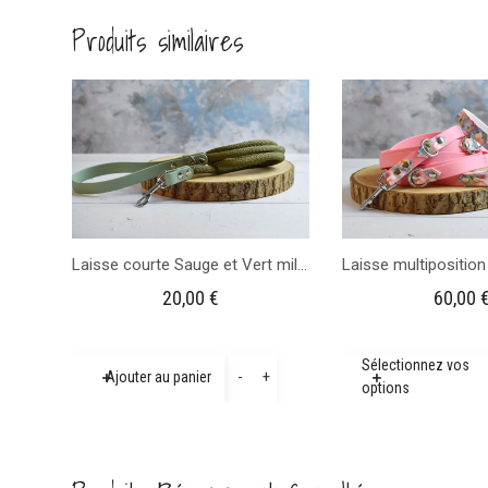
Produits similaires
Laisse courte Sauge et Vert militaire
20,00
€
60,00
quantité
Sélectionnez vos
-
+
Ajouter au panier
options
de
Laisse
courte
Sauge