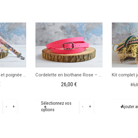
Laisse multiposition et poignée de harnais en biothane
Cordelette en biothane Rose – 1m65
€
26,00
€
85,
quantité
quantité
Sélectionnez vos
-
+
-
+
Ajouter a
options
de
de
Laisse
Cordelette
multiposition
en
et
biothane